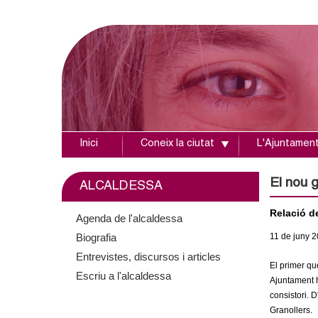
Inici
Coneix la ciutat
L'Ajuntamen
A
j
El nou 
ALCALDESSA
u
Relació de
Agenda de l'alcaldessa
Biografia
11
de juny
2
n
Entrevistes, discursos i articles
El primer qu
t
Escriu a l'alcaldessa
Ajuntament h
consistori. 
a
Granollers.