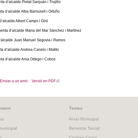
ta d’alcalde Pietat Sanjuán i Trujillo
nta d’alcalde Alba Barnusell i Ortuño
 d’alcalde Albert Camps i Giró
enta d’alcalde Maria del Mar Sánchez i Martínez
 d’alcalde Juan Manuel Segovia i Ramos
ta d’alcalde Andrea Canelo i Matito
nta d’alcalde Aroa Ortego i Cobos
Enviar a un amic
Versió en PDF
(
l
i
n
k
ament
Temes
i
sa
Arxiu Municipal
s
e
unicipal
Benestar Social
x
ri
Centres Cívics