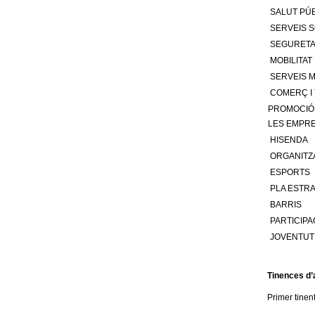
o
SALUT PÚ
l
SERVEIS S
SEGURETAT
l
MOBILITAT
SERVEIS M
e
COMERÇ I 
PROMOCIÓ 
r
LES EMPR
HISENDA
s
ORGANITZ
ESPORTS
PLA ESTRA
BARRIS
PARTICIPA
JOVENTUT
Tinences d’a
Primer tinen