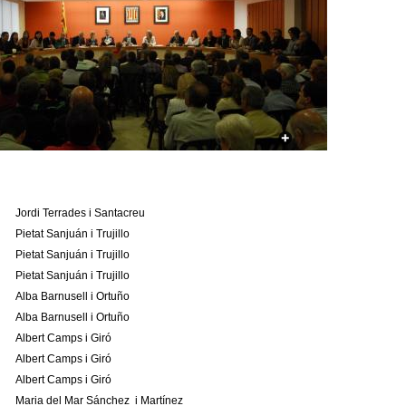
a
r
i
d
e
c
e
Jordi Terrades i Santacreu
Pietat Sanjuán i Trujillo
r
Pietat Sanjuán i Trujillo
Pietat Sanjuán i Trujillo
c
Alba Barnusell i Ortuño
a
Alba Barnusell i Ortuño
Albert Camps i Giró
Albert Camps i Giró
Albert Camps i Giró
Maria del Mar Sánchez i Martínez