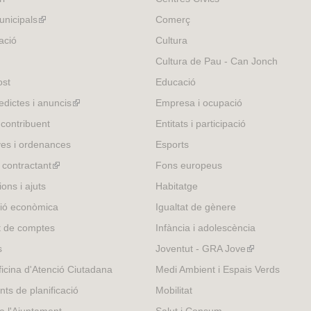
t
e
nicipals
(link
Comerç
r
is
ació
Cultura
n
external)
Cultura de Pau - Can Jonch
a
l
ost
Educació
)
edictes i anuncis
(link
Empresa i ocupació
is
 contribuent
Entitats i participació
external)
es i ordenances
Esports
l contractant
(link
Fons europeus
is
ons i ajuts
Habitatge
external)
ió econòmica
Igualtat de gènere
t de comptes
Infància i adolescència
s
Joventut - GRA Jove
(link
is
icina d'Atenció Ciutadana
Medi Ambient i Espais Verds
external)
nts de planificació
Mobilitat