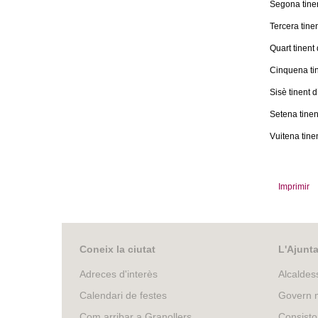
Segona tinen
Tercera tine
Quart tinent
Cinquena tin
Sisè tinent
Setena tinen
Vuitena tine
Imprimir
Coneix la ciutat
L'Ajunt
Adreces d'interès
Alcaldes
Calendari de festes
Govern m
Com arribar a Granollers
Consisto