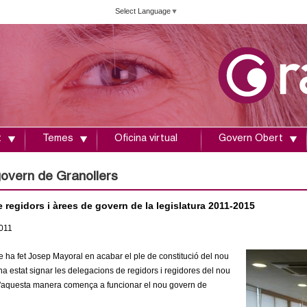
Vés
Select Language
▼
al
contingut
t
Temes
Oficina virtual
Govern Obert
govern de Granollers
 regidors i àrees de govern de la legislatura 2011-2015
011
e ha fet Josep Mayoral en acabar el ple de constitució del nou
a estat signar les delegacions de regidors i regidores del nou
D'aquesta manera comença a funcionar el nou govern de