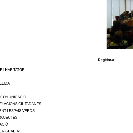
Regidor/a
 I HABITATGE
LLIDA
 COMUNICACIÓ
RELACIONS CIUTADANES
ENT I ESPAIS VERDS
ROJECTES
ACIÓ
LA IGUALTAT