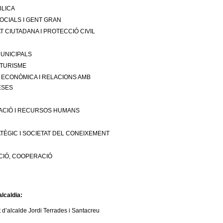
BLICA
OCIALS I GENT GRAN
 CIUTADANA I PROTECCIÓ CIVIL
UNICIPALS
TURISME
ECONÒMICA I RELACIONS AMB
ESES
ACIÓ I RECURSOS HUMANS
TÈGIC I SOCIETAT DEL CONEIXEMENT
CIÓ, COOPERACIÓ
lcaldia:
t d’alcalde Jordi Terrades i Santacreu