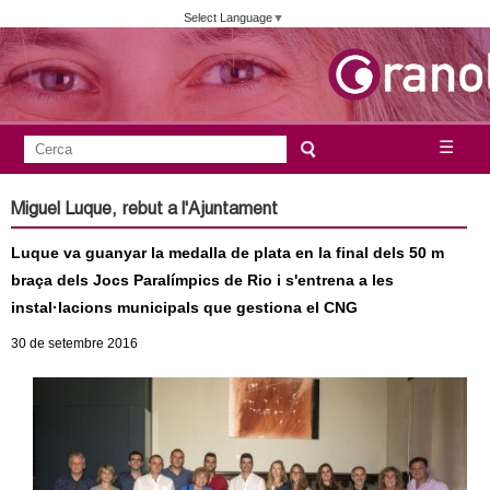
Vés
Select Language
▼
al
contingut
A
C
☰
F
e
j
o
r
Miguel Luque, rebut a l'Ajuntament
c
r
u
a
Luque va guanyar la medalla de plata en la final dels 50 m
m
n
braça dels Jocs Paralímpics de Rio i s'entrena a les
u
instal·lacions municipals que gestiona el CNG
l
t
30
de setembre
2016
a
a
r
i
m
d
e
e