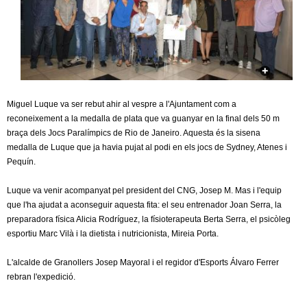
c
n
e
t
r
c
d
a
e
Miguel Luque va ser rebut ahir al vespre a l'Ajuntament com a
reconeixement a la medalla de plata que va guanyar en la final dels 50 m
G
braça dels Jocs Paralímpics de Rio de Janeiro. Aquesta és la sisena
medalla de Luque que ja havia pujat al podi en els jocs de Sydney, Atenes i
r
Pequín.
Luque va venir acompanyat pel president del CNG, Josep M. Mas i l'equip
a
que l'ha ajudat a aconseguir aquesta fita: el seu entrenador Joan Serra, la
preparadora física Alicia Rodríguez, la físioterapeuta Berta Serra, el psicòleg
n
esportiu Marc Vilà i la dietista i nutricionista, Mireia Porta.
o
L'alcalde de Granollers Josep Mayoral i el regidor d'Esports Álvaro Ferrer
rebran l'expedició.
l