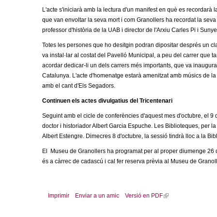
m
L'acte s'iniciarà amb la lectura d'un manifest en què es recordarà l
que van envoltar la seva mort i com Granollers ha recordat la seva 
e
professor d'història de la UAB i director de l'Arxiu Carles Pi i Su
Totes les persones que ho desitgin podran dipositar després un c
n
va instal·lar al costat del Pavelló Municipal, a peu del carrer que 
acordar dedicar-li un dels carrers més importants, que va inaugura
t
Catalunya. L'acte d'homenatge estarà amenitzat amb músics de la So
amb el cant d'Els Segadors.
d
Continuen els actes divulgatius del Tricentenari
e
Seguint amb el cicle de conferències d'aquest mes d'octubre, el 9 d
doctor i historiador Albert Garcia Espuche. Les Biblioteques, per l
G
Albert Estengre. Dimecres 8 d'octubre, la sessió tindrà lloc a la Bi
El Museu de Granollers ha programat per al proper diumenge 26 d'oc
r
és a càrrec de cadascú i cal fer reserva prèvia al Museu de Grano
a
n
Imprimir
Enviar a un amic
Versió en PDF
(
l
i