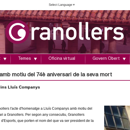
Vés
Select Language
▼
al
contingut
t
Temes
Oficina virtual
Govern Obert
mb motiu del 74è aniversari de la seva mort
rdins Lluís Companys
anollers l'acte d'homenatge a Lluís Companys amb motiu del
nari a Granollers. Per segon any consecutiu, Granollers
 d'Esports, que porten el nom del que va ser president de la