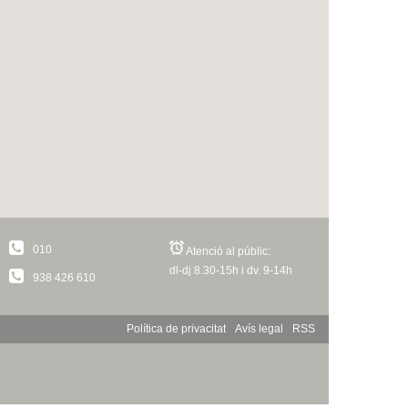
010
Atenció al públic:
dl-dj 8.30-15h i dv. 9-14h
938 426 610
Política de privacitat
Avís legal
RSS