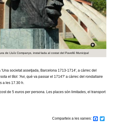
a
r
i
d
e
ura de Lluís Companys, instal·lada al costat del Pavelló Municipal
c
e
ia 'Una societat assetjada, Barcelona 1713-1714', a càrrec del
a el títol: 'Avi, què va passar el 1714?' a càrrec del rondallaire
r
s a les 17.30 h.
c
ost de 5 euros per persona. Les places són limitades, el transport
a
Comparteix a les xarxes:
F
T
a
w
c
i