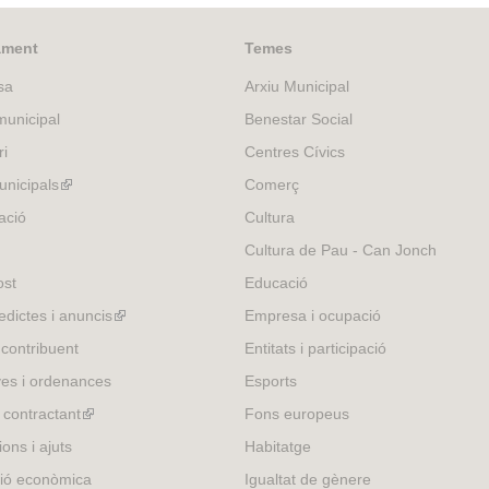
ament
Temes
sa
Arxiu Municipal
unicipal
Benestar Social
ri
Centres Cívics
nicipals
(link
Comerç
is
ació
Cultura
external)
Cultura de Pau - Can Jonch
ost
Educació
edictes i anuncis
(link
Empresa i ocupació
is
 contribuent
Entitats i participació
external)
es i ordenances
Esports
l contractant
(link
Fons europeus
is
ons i ajuts
Habitatge
external)
ió econòmica
Igualtat de gènere