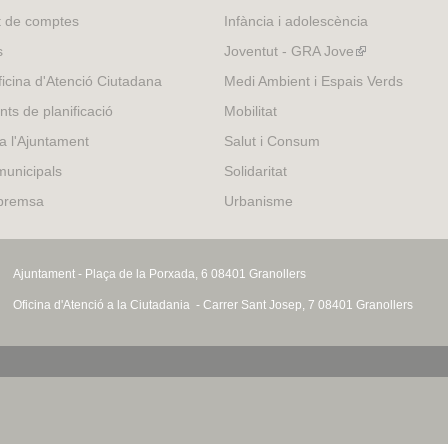
t de comptes
Infància i adolescència
s
Joventut - GRA Jove
(link
is
icina d'Atenció Ciutadana
Medi Ambient i Espais Verds
external)
nts de planificació
Mobilitat
 a l'Ajuntament
Salut i Consum
municipals
Solidaritat
 premsa
Urbanisme
Ajuntament - Plaça de la Porxada, 6 08401 Granollers
Oficina d'Atenció a la Ciutadania - Carrer Sant Josep, 7 08401 Granollers