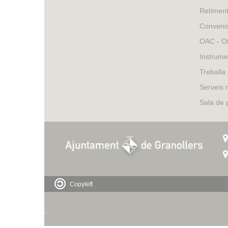
Retimen
Conveni
OAC - Of
Instrume
Treballa
Serveis 
Sala de
Copyleft
-