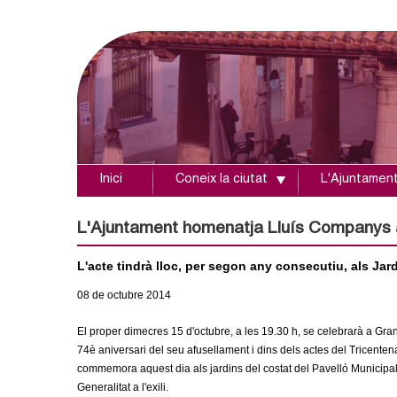
Inici
Coneix la ciutat
L'Ajuntamen
A
j
L'Ajuntament homenatja Lluís Companys a
u
L'acte tindrà lloc, per segon any consecutiu, als Ja
08
de octubre
2014
n
El proper dimecres 15 d'octubre, a les 19.30 h, se celebrarà a Gr
t
74è aniversari del seu afusellament i dins dels actes del Tricente
commemora aquest dia als jardins del costat del Pavelló Municipal
a
Generalitat a l'exili.