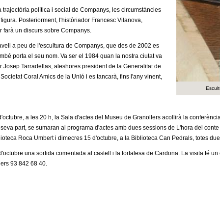
a trajectòria política i social de Companys, les circumstàncies
figura. Posteriorment, l'històriador Francesc Vilanova,
nyer farà un discurs sobre Companys.
lavell a peu de l'escultura de Companys, que des de 2002 es
també porta el seu nom. Va ser el 1984 quan la nostra ciutat va
r Josep Tarradellas, aleshores president de la Generalitat de
cietat Coral Amics de la Unió i es tancarà, fins l'any vinent,
Escult
'octubre, a les 20 h, la Sala d'actes del Museu de Granollers acollirà la conferènc
a seva part, se sumaran al programa d'actes amb dues sessions de L'hora del conte sot
blioteca Roca Umbert i dimecres 15 d'octubre, a la Biblioteca Can Pedrals, totes due
tubre una sortida comentada al castell i la fortalesa de Cardona. La visita té un c
llers 93 842 68 40.