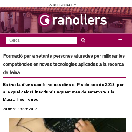
Vés
Select Language
▼
al
contingut
A
C
☰
F
e
j
o
r
Formació per a setanta persones aturades per millorar les
c
r
u
competències en noves tecnologies aplicades a la recerca
a
m
de feina
n
u
Es tracta d'una acció inclosa dins el Pla de xoc de 2013, per
l
t
a la qual caldrà inscriure's aquest mes de setembre a la
a
Masia Tres Torres
a
r
20
de setembre
2013
i
m
d
e
e