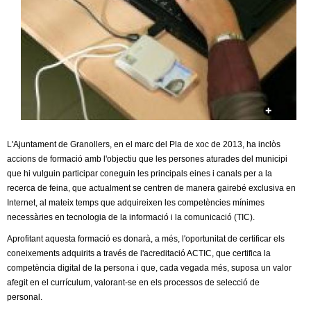
c
n
e
t
r
c
d
a
e
G
L'Ajuntament de Granollers, en el marc del Pla de xoc de 2013, ha inclòs
accions de formació amb l'objectiu que les persones aturades del municipi
r
que hi vulguin participar coneguin les principals eines i canals per a la
recerca de feina, que actualment se centren de manera gairebé exclusiva en
a
Internet, al mateix temps que adquireixen les competències mínimes
necessàries en tecnologia de la informació i la comunicació (TIC).
n
Aprofitant aquesta formació es donarà, a més, l'oportunitat de certificar els
o
coneixements adquirits a través de l'acreditació ACTIC, que certifica la
competència digital de la persona i que, cada vegada més, suposa un valor
afegit en el currículum, valorant-se en els processos de selecció de
l
personal.