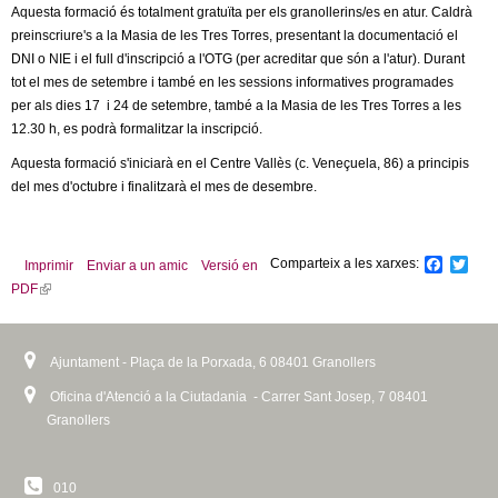
l
Aquesta formació és totalment gratuïta per els granollerins/es en atur. Caldrà
preinscriure's a la Masia de les Tres Torres, presentant la documentació el
e
DNI o NIE i el full d'inscripció a l'OTG (per acreditar que són a l'atur). Durant
tot el mes de setembre i també en les sessions informatives programades
r
per als dies 17 i 24 de setembre, també a la Masia de les Tres Torres a les
12.30 h, es podrà formalitzar la inscripció.
s
Aquesta formació s'iniciarà en el Centre Vallès (c. Veneçuela, 86) a principis
del mes d'octubre i finalitzarà el mes de desembre.
Comparteix a les xarxes:
F
T
Imprimir
Enviar a un amic
Versió en
a
w
PDF
(
c
i
l
e
t
b
t
i
o
e
n
Ajuntament - Plaça de la Porxada, 6 08401 Granollers
o
r
k
k
Oficina d'Atenció a la Ciutadania - Carrer Sant Josep, 7 08401
i
Granollers
s
e
x
010