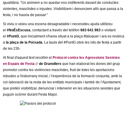
l
igualitària: "Us animem a no quedar-nos indiferents davant de conductes
violentes, masclistes o injustes. Visibilitzem i denunciem allò que passa a la
e
festa, i no hauria de passar."
Si viviu o veieu una escena desagradable i necessiteu ajuda utilitzeu
r
el
#NoÉsExcusa
, contactant a través del telèfon
683 641 983
o visitant
el
#PuntG
, que inicialment s'havia situat a la plaça Maluquer i ara es reubica
s
a
la plaça de la Porxada
. La taula del #PuntG obre les nits de festa a partir
de les 23h.
Al final d'aquest text recollim el
Protocol contra les Agressions Sexistes
en Espais de Festa
(
de Granollers
que han elaborat les dones del grup
promotor contra les violències masclistes, fruit de totes les aportacions
l
rebudes a l'esborrany inicial, i l'experiència de la formació conjunta, amb la
i
col·laboració de la resta de les entitats municipals i també de l’Ajuntament,
n
que pretén visibilitzar, denunciar i intervenir en les situacions sexistes que
k
puguin ocórrer durant Festa Major.
i
s
e
x
t
e