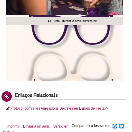
El PuntG, durant la seva primera nit
Portada del protocol
Enllaços Relacionats
Protocol contra les Agressions Sexistes en Espais de Festa
(
l
i
Comparteix a les xarxes:
F
T
Imprimir
Enviar a un amic
Versió en
n
a
w