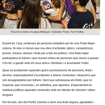
c
n
e
t
r
c
d
a
El punt es troba a la plaça Maluquer i Salvador. Fotos: Toni Torrillas
e
Durant tot l’any, centenars de persones treballen per fer una Festa Major
G
rodona. Ni més ni menys que nou dies d’activitats, tallers, competicions,
proves, música, danses i festa per a tots els públics. Una festa major
r
participativa al màxim i que reuneix milers de persones que venen a passar-
s’ho bé, a gaudir amb els seus amics i familiars i a acomiadar l’estiu.
a
Quan es produeixen aquestes grans acumulacions de persones, festa i
alcohol, malauradament s'acostumen a tolerar conductes i situacions que
n
són desagradables per tothom. Gent que sobrepassa els límits, que no
respecta, que incomoda i, en definitiva, que agredeix. Especialment és
o
habitual justificar aquestes conductes amb els efectes de l'alcohol i altres
drogues.
l
Per tot això, des del PuntG s'anima a viure una festa segura, agradable i