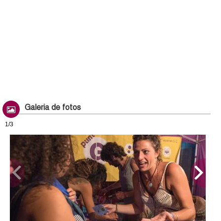
r
n
a
l
)
Galeria de fotos
1/3