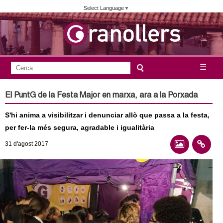
Vés
Select Language
▼
al
contingut
A
C
☰
F
e
j
o
r
El PuntG de la Festa Major en marxa, ara a la Porxada
c
r
u
a
S'hi anima a visibilitzar i denunciar allò que passa a la festa,
m
n
per fer-la més segura, agradable i igualitària
u
31
d'agost
2017
l
t
a
a
r
i
m
d
e
e