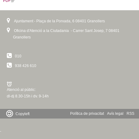
PDF
(
k
c
i
l
i
e
t
b
t
i
s
o
e
n
e
Ajuntament - Plaça de la Porxada, 6 08401 Granollers
o
r
k
x
k
Oficina d'Atenció a la Ciutadania - Carrer Sant Josep, 7 08401
i
t
Granollers
s
e
e
r
x
n
010
t
a
e
938 426 610
l
r
)
n
a
Atenció al públic:
l
dl-dj 8.30-15h i dv. 9-14h
)
Política de privacitat
Avís legal
RSS
Copyleft
-