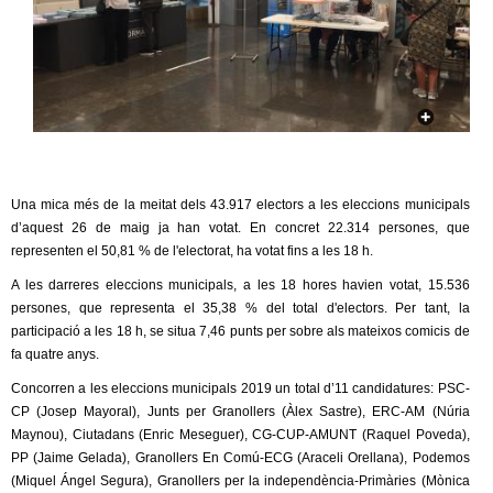
c
n
e
t
r
c
d
a
e
Una mica més de la meitat dels 43.917 electors a les eleccions municipals
G
d’aquest 26 de maig ja han votat. En concret 22.314 persones, que
representen el 50,81 % de l'electorat, ha votat fins a les 18 h.
r
A les darreres eleccions municipals, a les 18 hores havien votat, 15.536
a
persones, que representa el 35,38 % del total d'electors. Per tant, la
participació a les 18 h, se situa 7,46 punts per sobre als mateixos comicis de
n
fa quatre anys.
Concorren a les eleccions municipals 2019 un total d’11 candidatures: PSC-
o
CP (Josep Mayoral), Junts per Granollers (Àlex Sastre), ERC-AM (Núria
Maynou), Ciutadans (Enric Meseguer), CG-CUP-AMUNT (Raquel Poveda),
l
PP (Jaime Gelada), Granollers En Comú-ECG (Araceli Orellana), Podemos
(Miquel Ángel Segura), Granollers per la independència-Primàries (Mònica