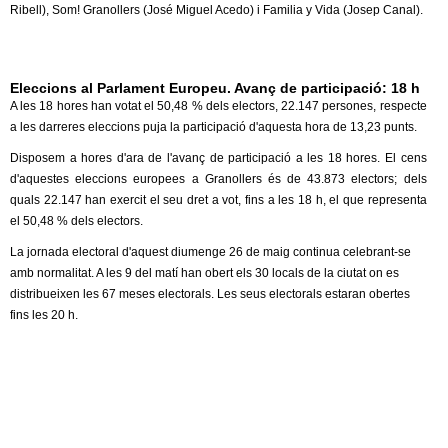
l
Ribell), Som! Granollers (José Miguel Acedo) i Familia y Vida (Josep Canal).
e
Eleccions al Parlament Europeu. Avanç de participació: 18 h
r
A les 18 hores han votat el 50,48 % dels electors, 22.147 persones, respecte
a les darreres eleccions puja la participació d'aquesta hora de 13,23 punts.
s
Disposem a hores d'ara de l'avanç de participació a les 18 hores. El cens
d'aquestes eleccions europees a Granollers és de 43.873 electors; dels
quals 22.147 han exercit el seu dret a vot, fins a les 18 h, el que representa
el 50,48 % dels electors.
La jornada electoral d'aquest diumenge 26 de maig continua celebrant-se
amb normalitat. A les 9 del matí han obert els 30 locals de la ciutat on es
distribueixen les 67 meses electorals. Les seus electorals estaran obertes
fins les 20 h.