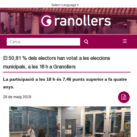
Vés
Select Language
▼
al
contingut
A
C
☰
F
e
j
o
r
El 50,81 % dels electors han votat a les eleccions
c
r
u
municipals, a les 18 h a Granollers
a
m
n
La participació a les 18 h és 7,46 punts superior a fa quatre
u
anys.
l
t
26
de maig
2019
a
a
r
i
m
d
e
e