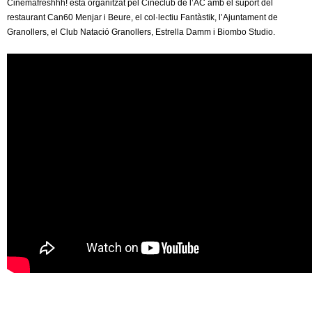
Cinemafreshhh! està organitzat pel Cineclub de l’AC amb el suport del
restaurant Can60 Menjar i Beure, el col·lectiu Fantàstik, l’Ajuntament de
Granollers, el Club Natació Granollers, Estrella Damm i Biombo Studio.