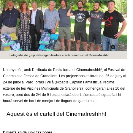
c
n
e
t
r
c
d
a
e
Fotografia de grup dels organitzadors i col·laboradors del Cinemafreshhh!
G
Un any més, amb l'arribada de l'estiu torna el Cinemafreshhh!, el Festival de
r
Cinema a la Fresca de Granollers. Les projeccions es faran del 26 de juny al
24 de juliol al Parc Torras i Villà (excepte Captain Fantastic, al recinte
a
exterior de les Piscines Municipals de Granollers) i començaran a les 10 del
vespre, però des de 2/4 de 9 l’espai estarà obert. L’entrada és gratuïta i hi
n
haurà servei de bar i de menjar i de lloguer de gandules.
o
Aquest és el cartell del Cinemafreshhh!
l
Dimarts 26 de juny / 22 hores