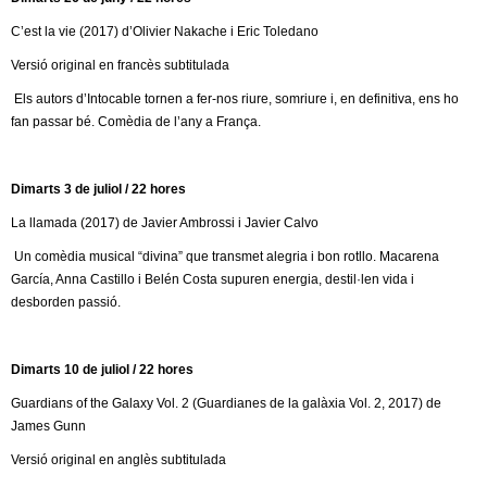
l
C’est la vie (2017) d’Olivier Nakache i Eric Toledano
e
Versió original en francès subtitulada
r
Els autors d’Intocable tornen a fer-nos riure, somriure i, en definitiva, ens ho
fan passar bé. Comèdia de l’any a França.
s
Dimarts 3 de juliol / 22 hores
La llamada (2017) de Javier Ambrossi i Javier Calvo
Un comèdia musical “divina” que transmet alegria i bon rotllo. Macarena
García, Anna Castillo i Belén Costa supuren energia, destil·len vida i
desborden passió.
Dimarts 10 de juliol / 22 hores
Guardians of the Galaxy Vol. 2 (Guardianes de la galàxia Vol. 2, 2017) de
James Gunn
Versió original en anglès subtitulada