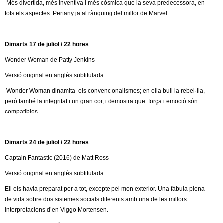
Més divertida, més inventiva i més còsmica que la seva predecessora, en
tots els aspectes. Pertany ja al rànquing del millor de Marvel.
Dimarts 17 de juliol / 22 hores
Wonder Woman de Patty Jenkins
Versió original en anglès subtitulada
Wonder Woman dinamita els convencionalismes; en ella bull la rebel·lia,
però també la integritat i un gran cor, i demostra que força i emoció són
compatibles.
Dimarts 24 de juliol / 22 hores
Captain Fantastic (2016) de Matt Ross
Versió original en anglès subtitulada
Ell els havia preparat per a tot, excepte pel mon exterior. Una fàbula plena
de vida sobre dos sistemes socials diferents amb una de les millors
interpretacions d’en Viggo Mortensen.