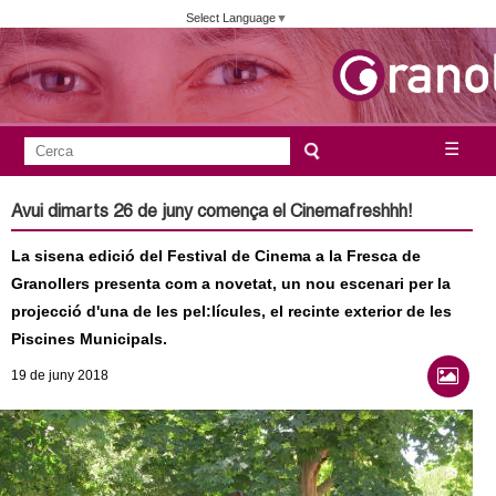
Vés
Select Language
▼
al
contingut
A
C
☰
F
e
j
o
r
Avui dimarts 26 de juny comença el Cinemafreshhh!
c
r
u
a
La sisena edició del Festival de Cinema a la Fresca de
m
n
Granollers presenta com a novetat, un nou escenari per la
u
projecció d'una de les pel:lícules, el recinte exterior de les
l
t
Piscines Municipals.
a
19
de juny
2018
a
r
i
m
d
e
e