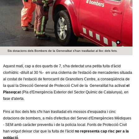
c
n
e
t
r
c
d
a
e
Sis dotacions dels Bombers de la Generalitat s'han traslladat al lloc dels fets.
G
Aquest matí, cap a dos quarts de 7, s'ha detectat una petita fuita d'àcid
clorhídric -diluït al 30 %- en una cisterna de l'estació de mercaderies situada
r
al costat de l'estació de ferrocarril de Granollers Centre, a conseqüència de
la qual la Direcció General de Protecció Civil de la Generalitat ha activat
el
a
Plaseqcat
(Pla d'Emergència Exterior del Sector Químic de Catalunya), en
fase d'alerta.
n
Fins al lloc dels fets s'hi han traslladat els mossos d'esquadra i cinc
o
dotacions de bombers, a més d'efectius del Servei d'Emergències Mèdiques
- SEM amb caràcter preventiu i de la policia local. Fonts de Protecció Civil
l
han volgut deixar clar que la fuita de l'àcid
no representa cap risc per a la
població
.