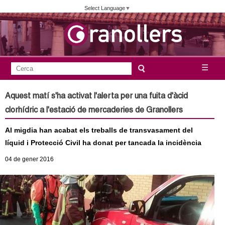
Vés
Select Language
▼
al
contingut
A
C
☰
F
e
j
o
r
Aquest matí s'ha activat l'alerta per una fuita d'àcid
c
r
u
clorhídric a l'estació de mercaderies de Granollers
a
m
n
Al migdia han acabat els treballs de transvasament del
u
líquid i Protecció Civil ha donat per tancada la incidència
l
t
04
de gener
2016
a
a
r
i
m
d
e
e