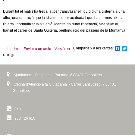
l
Durant tot el matí s'ha treballat per transvasar el líquid d'una cisterna a una
e
altra, una operació que ja s'ha donat per acabada i que ha permès aixecar
l'alerta i normalitzar la situació. Mentre ha durat l'operació, s'ha tallat al
r
trànsit el carrer de Santa Quitèria, perllongació del passeig de la Muntanya.
s
Comparteix a les xarxes:
F
T
Imprimir
Enviar a un amic
Versió en
a
w
PDF
(
c
i
l
e
t
b
t
i
o
e
n
Ajuntament - Plaça de la Porxada, 6 08401 Granollers
o
r
k
k
Oficina d'Atenció a la Ciutadania - Carrer Sant Josep, 7 08401
i
Granollers
s
e
x
010
t
e
938 426 610
r
n