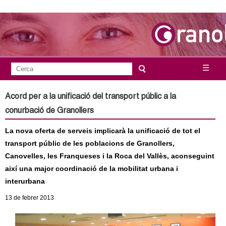
Vés
al
contingut
A
C
☰
F
e
j
o
r
Acord per a la unificació del transport públic a la
c
r
u
conurbació de Granollers
a
m
n
La nova oferta de serveis implicarà la unificació de tot el
u
transport públic de les poblacions de Granollers,
l
t
Canovelles, les Franqueses i la Roca del Vallès, aconseguint
a
així una major coordinació de la mobilitat urbana i
a
r
interurbana
i
m
13
de febrer
2013
d
e
e