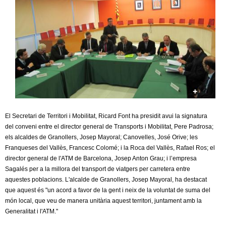
c
n
e
t
r
c
d
a
e
G
El Secretari de Territori i Mobilitat, Ricard Font ha presidit avui la signatura
r
del conveni entre el director general de Transports i Mobilitat, Pere Padrosa;
els alcaldes de Granollers, Josep Mayoral; Canovelles, José Orive; les
a
Franqueses del Vallès, Francesc Colomé; i la Roca del Vallès, Rafael Ros; el
director general de l'ATM de Barcelona, Josep Anton Grau; i l’empresa
n
Sagalés per a la millora del transport de viatgers per carretera entre
aquestes poblacions. L'alcalde de Granollers, Josep Mayoral, ha destacat
o
que aquest és "un acord a favor de la gent i neix de la voluntat de suma del
món local, que veu de manera unitària aquest territori, juntament amb la
l
Generalitat i l'ATM."