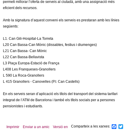
permeti millorar l’oferta de serveis al ciutadà, amb una assignació més
eficient dels recursos.
Amb la signatura d’aquest conveni els serveis es prestaran amb les línies
següents:
L1. Can Gili-Hospital-La Torreta
L20 Can Bassa-Can Mònic (dissabtes, festius i diumenges)
L21 Can Bassa- Can Mònic
L22 Can Bassa-Bellavista
L3 Plaça Europa-Estació de França
L408 Les Franqueses-Granollers
L 590 La Roca-Granollers
L 415 Granollers - Canovelles (P.I. Can Castells)
En els serveis seran d’aplicació els títols del transport del sistema tarifari
integrat de l’ATM de Barcelona i també els títols socials per a persones
pensionistes i estudiants.
Comparteix a les xarxes:
F
T
Imprimir
Enviar a un amic
Versió en