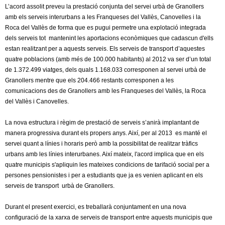
l
L’acord assolit preveu la prestació conjunta del servei urbà de Granollers
amb els serveis interurbans a les Franqueses del Vallès, Canovelles i la
e
Roca del Vallès de forma que es pugui permetre una explotació integrada
dels serveis tot mantenint les aportacions econòmiques que cadascun d'ells
r
estan realitzant per a aquests serveis. Els serveis de transport d’aquestes
quatre poblacions (amb més de 100.000 habitants) al 2012 va ser d’un total
s
de 1.372.499 viatges, dels quals 1.168.033 corresponen al servei urbà de
Granollers mentre que els 204.466 restants corresponen a les
comunicacions des de Granollers amb les Franqueses del Vallès, la Roca
del Vallès i Canovelles.
La nova estructura i règim de prestació de serveis s’anirà implantant de
manera progressiva durant els propers anys. Així, per al 2013 es manté el
servei quant a línies i horaris però amb la possibilitat de realitzar tràfics
urbans amb les línies interurbanes. Així mateix, l'acord implica que en els
quatre municipis s'apliquin les mateixes condicions de tarifació social per a
persones pensionistes i per a estudiants que ja es venien aplicant en els
serveis de transport urbà de Granollers.
Durant el present exercici, es treballarà conjuntament en una nova
configuració de la xarxa de serveis de transport entre aquests municipis que