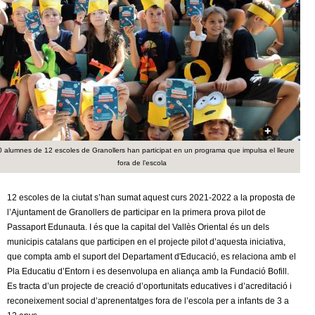
c
n
e
t
r
c
d
a
e
G
 alumnes de 12 escoles de Granollers han participat en un programa que impulsa el lleure
fora de l’escola
r
a
12 escoles de la ciutat s’han sumat aquest curs 2021-2022 a la proposta de
l’Ajuntament de Granollers de participar en la primera prova pilot de
n
Passaport Edunauta. I és que la capital del Vallès Oriental és un dels
municipis catalans que participen en el projecte pilot d’aquesta iniciativa,
o
que compta amb el suport del Departament d'Educació, es relaciona amb el
Pla Educatiu d’Entorn i es desenvolupa en aliança amb la Fundació Bofill.
Es tracta d’un projecte de creació d’oportunitats educatives i d’acreditació i
l
reconeixement social d’aprenentatges fora de l’escola per a infants de 3 a