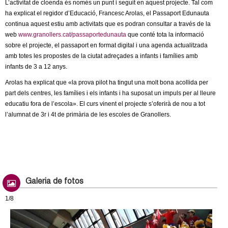
L’activitat de cloenda és només un punt i seguit en aquest projecte. Tal com
ha explicat el regidor d’Educació, Francesc Arolas, el Passaport Edunauta
continua aquest estiu amb activitats que es podran consultar a través de la
web
www.granollers.cat/passaportedunauta
que conté tota la informació
sobre el projecte, el passaport en format digital i una agenda actualitzada
amb totes les propostes de la ciutat adreçades a infants i famílies amb
infants de 3 a 12 anys.
Arolas ha explicat que «la prova pilot ha tingut una molt bona acollida per
part dels centres, les famílies i els infants i ha suposat un impuls per al lleure
educatiu fora de l’escola». El curs vinent el projecte s’oferirà de nou a tot
l’alumnat de 3r i 4t de primària de les escoles de Granollers.
Galeria de fotos
1/8