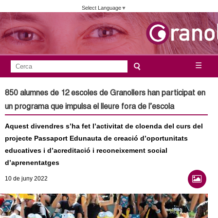
Vés
Select Language
▼
al
contingut
A
C
☰
F
e
j
o
r
850 alumnes de 12 escoles de Granollers han participat en
c
r
u
un programa que impulsa el lleure fora de l’escola
a
m
n
Aquest divendres s’ha fet l’activitat de cloenda del curs del
u
projecte Passaport Edunauta de creació d’oportunitats
l
t
educatives i d’acreditació i reconeixement social
a
d’aprenentatges
a
r
10
de juny
2022
i
m
d
e
e