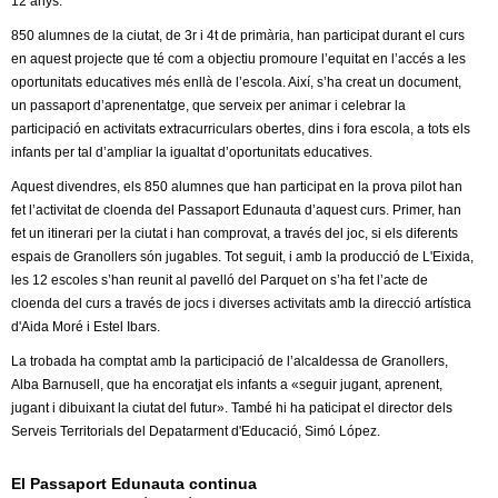
12 anys.
l
850 alumnes de la ciutat, de 3r i 4t de primària, han participat durant el curs
e
en aquest projecte que té com a
objectiu promoure l’equitat en l’accés a les
oportunitats educatives més enllà de l’escola. Així, s’ha creat un document,
r
un passaport d’aprenentatge, que serveix per animar i celebrar la
participació en activitats extracurriculars obertes, dins i fora escola, a tots els
s
infants per tal d’ampliar la igualtat d’oportunitats educatives.
Aquest divendres, els 850 alumnes que han participat en la prova pilot han
fet l’activitat de cloenda del Passaport Edunauta d’aquest curs. Primer, han
fet un itinerari per la ciutat i han comprovat, a través del joc, si els diferents
espais de Granollers són jugables. Tot seguit, i amb la producció de L'Eixida,
les 12 escoles s’han reunit al pavelló del Parquet on s’ha fet l’acte de
cloenda del curs a través de jocs i diverses activitats amb la direcció artística
d'Aida Moré i Estel Ibars.
La trobada ha comptat amb la participació de l’alcaldessa de Granollers,
Alba Barnusell, que ha encoratjat els infants a «seguir jugant, aprenent,
jugant i dibuixant la ciutat del futur». També hi ha paticipat el director dels
Serveis Territorials del Depatarment d'Educació, Simó López.
El Passaport Edunauta continua