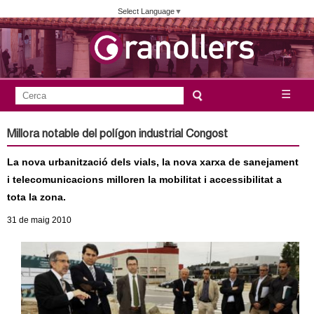
Vés
Select Language
▼
al
contingut
A
C
☰
F
e
j
o
r
Millora notable del polígon industrial Congost
c
r
u
a
La nova urbanització dels vials, la nova xarxa de sanejament
m
n
i telecomunicacions milloren la mobilitat i accessibilitat a
u
tota la zona.
l
t
31
de maig
2010
a
a
r
i
m
d
e
e