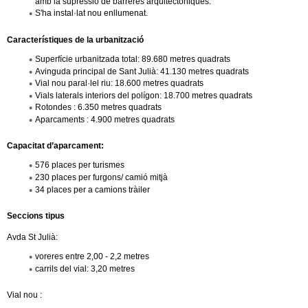
amb la supressió de barreres arquitectòniques.
l
S'ha instal·lat nou enllumenat.
e
Característiques de la urbanització
Superfície urbanitzada total: 89.680 metres quadrats
r
Avinguda principal de Sant Julià: 41.130 metres quadrats
Vial nou paral·lel riu: 18.600 metres quadrats
s
Vials laterals interiors del polígon: 18.700 metres quadrats
Rotondes : 6.350 metres quadrats
Aparcaments : 4.900 metres quadrats
Capacitat d’aparcament:
576 places per turismes
230 places per furgons/ camió mitjà
34 places per a camions tràiler
Seccions tipus
Avda St Julià:
voreres entre 2,00 - 2,2 metres
carrils del vial: 3,20 metres
Vial nou :