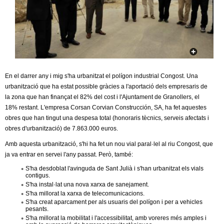
c
n
e
t
r
c
d
a
e
En el darrer any i mig s'ha urbanitzat el polígon industrial Congost. Una
urbanització que ha estat possible gràcies a l'aportació dels empresaris de
G
la zona que han finançat el 82% del cost i l'Ajuntament de Granollers, el
18% restant. L'empresa Corsan Corvian Construcción, SA, ha fet aquestes
r
obres que han tingut una despesa total (honoraris tècnics, serveis afectats i
obres d'urbanització) de 7.863.000 euros.
a
Amb aquesta urbanització, s'hi ha fet un nou vial paral·lel al riu Congost, que
ja va entrar en servei l'any passat. Però, també:
n
S'ha desdoblat l'avinguda de Sant Julià i s'han urbanitzat els vials
contigus.
o
S'ha instal·lat una nova xarxa de sanejament.
S'ha millorat la xarxa de telecomunicacions.
S'ha creat aparcament per als usuaris del polígon i per a vehicles
l
pesants.
S'ha millorat la mobilitat i l'accessibilitat, amb voreres més amples i