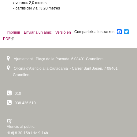
voreres 2,0 metres
carrils del vial: 3,20 metres
Comparteix a les xarxes:
F
T
Imprimir
Enviar a un amic
Versió en
a
w
PDF
(
c
i
l
e
t
b
t
i
o
e
n
Ajuntament - Plaça de la Porxada, 6 08401 Granollers
o
r
k
k
Oficina d'Atenció a la Ciutadania - Carrer Sant Josep, 7 08401
i
Granollers
s
e
x
010
t
e
938 426 610
r
n
a
Atenció al públic:
l
dl-dj 8.30-15h i dv. 9-14h
)