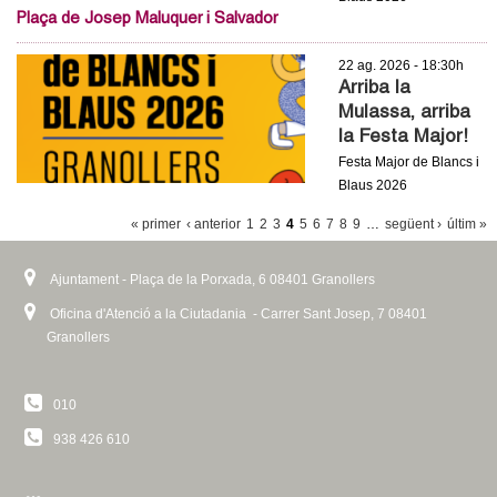
Plaça de Josep Maluquer i Salvador
22 ag. 2026 - 18:30h
Arriba la
Mulassa, arriba
la Festa Major!
Festa Major de Blancs i
Blaus 2026
P
« primer
‹ anterior
1
2
3
4
5
6
7
8
9
…
següent ›
últim »
À
G
Ajuntament - Plaça de la Porxada, 6 08401 Granollers
I
Oficina d'Atenció a la Ciutadania - Carrer Sant Josep, 7 08401
Granollers
N
E
S
010
938 426 610