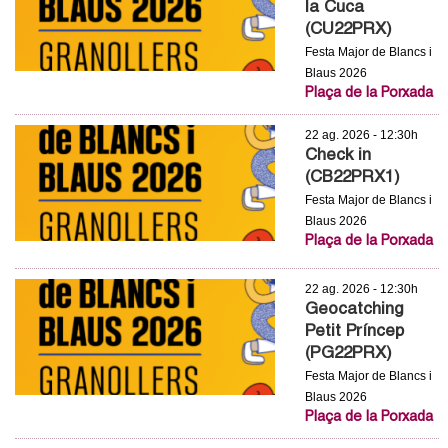
la Cuca
c
n
(CU22PRX)
e
Festa Major de Blancs i
t
r
Blaus 2026
Plaça de la Porxada
c
d
a
22 ag. 2026 - 12:30h
e
Check in
(CB22PRX1)
G
Festa Major de Blancs i
Blaus 2026
r
Plaça de la Porxada
a
22 ag. 2026 - 12:30h
Geocatching
n
Petit Príncep
(PG22PRX)
o
Festa Major de Blancs i
Blaus 2026
l
Plaça de la Porxada