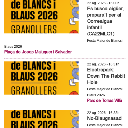
l
22 ag. 2026 - 16:00h
Es busca aigüer,
e
prepara’t per al
Correaigua
r
infantil
(CA22MLQ1)
s
Festa Major de Blancs i
Blaus 2026
Plaça de Josep Maluquer i Salvador
22 ag. 2026 - 16:31h
Electropark:
Down The Rabbit
Hole
Festa Major de Blancs i
Blaus 2026
Parc de Torras Villà
22 ag. 2026 - 16:33h
No-Blaugnasad
Festa Major de Blancs i