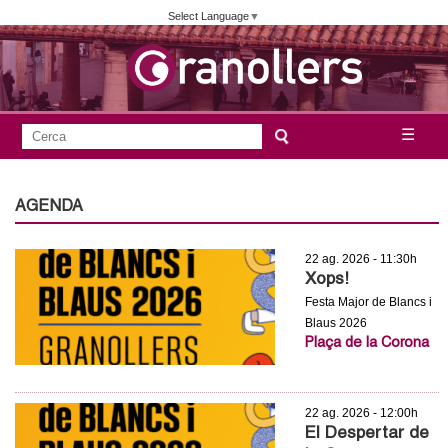
Vés
Select Language
▼
al
contingut
A
C
☰
F
e
j
o
r
c
r
AGENDA
u
a
m
n
22 ag. 2026 - 11:30h
u
Xops!
l
t
Festa Major de Blancs i
a
Blaus 2026
a
Plaça de la Corona
r
i
m
d
22 ag. 2026 - 12:00h
e
e
El Despertar de