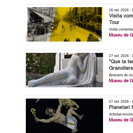
m
26 set. 2026 -
Visita com
e
Tour
Visita coment
n
Museu de Gr
t
d
27 set. 2026 -
"Que la te
e
Granollers
Itineraris de ci
G
Museu de Gr
r
27 set. 2026 -
a
Planetari 
Activitat reco
n
Museu de Gr