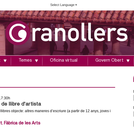
Vés
Select Language
▼
al
contingut
t
Temes
Oficina virtual
Govern Obert
 17:30h
de llibre d'artista
 llibres objecte: altres maneres d’escriure (a partir de 12 anys, joves i
 Fàbrica de les Arts