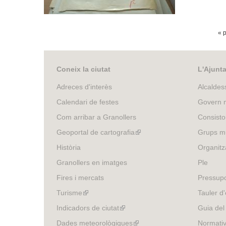
P
« 
À
G
Coneix la ciutat
L'Ajunt
I
Adreces d'interès
Alcaldes
N
Calendari de festes
Govern m
E
Com arribar a Granollers
Consisto
Geoportal de cartografia
(link
Grups mu
S
is
Història
Organitz
external)
Granollers en imatges
Ple
Fires i mercats
Pressup
Turisme
(link
Tauler d'
is
Indicadors de ciutat
(link
Guia del
external)
is
Dades meteorològiques
(link
Normativ