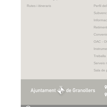
external)
is
Rutes i itineraris
Perfil de
external)
Subvenci
Informac
Retimen
Conveni
OAC - Of
Instrume
Treballa
Serveis 
Sala de