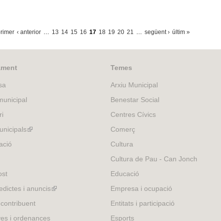
primer
‹ anterior
…
13
14
15
16
17
18
19
20
21
…
següent ›
últim »
ament
Temes
sa
Arxiu Municipal
unicipal
Benestar Social
ri
Centres Cívics
nicipals
(link
Comerç
is
ació
Cultura
external)
Cultura de Pau - Can Jonch
ost
Educació
edictes i anuncis
(link
Empresa i ocupació
is
 contribuent
Entitats i participació
external)
es i ordenances
Esports