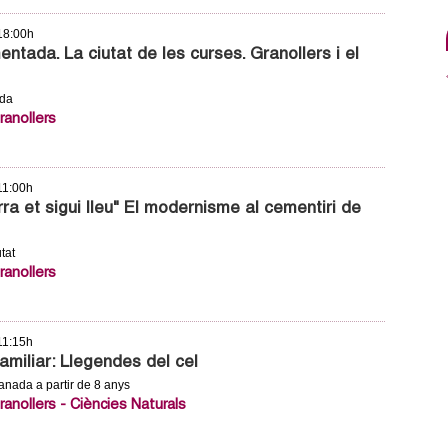
 18:00h
entada. La ciutat de les curses. Granollers i el
ada
anollers
 11:00h
rra et sigui lleu" El modernisme al cementiri de
utat
anollers
 11:15h
familiar: Llegendes del cel
manada a partir de 8 anys
anollers - Ciències Naturals