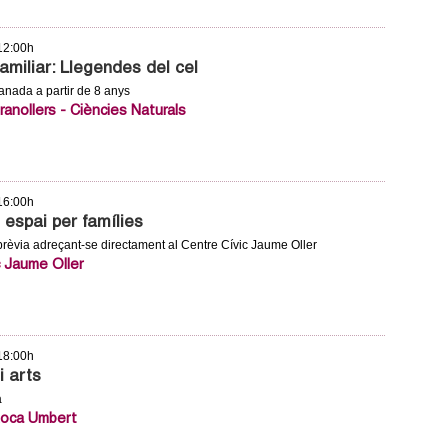
 12:00h
familiar: Llegendes del cel
manada a partir de 8 anys
anollers - Ciències Naturals
 16:00h
, espai per famílies
 prèvia adreçant-se directament al Centre Cívic Jaume Oller
c Jaume Oller
 18:00h
i arts
a
Roca Umbert