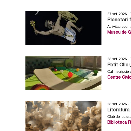
o
l
27 set. 2026 -
Planetari 
l
Activitat reco
Museu de Gr
e
r
28 set. 2026 -
s
Petit Oller
Cal inscripció
Centre Cívi
28 set. 2026 -
Literatura 
Club de lectur
Biblioteca 