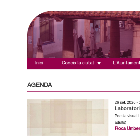
Inici
Coneix la ciutat
L'Ajuntamen
A
j
AGENDA
u
26 set. 2026 -
n
Laboratori 
Poesia visual i
t
adults)
Roca Umbert.
a