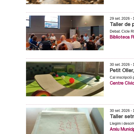
29 set. 2026 -
Taller de p
Debat. Cicle
Biblioteca 
30 set. 2026 -
Petit Oller
Cal inscripció
Centre Cívi
30 set. 2026 -
Taller set
Llegim i descr
Arxiu Munici