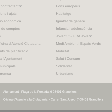
l contractant
(link
Fons europeus
is
ons i ajuts
Habitatge
external)
ió econòmica
Igualtat de gènere
t de comptes
Infància i adolescència
s
Joventut - GRA Jove
(link
is
icina d'Atenció Ciutadana
Medi Ambient i Espais Verds
external)
nts de planificació
Mobilitat
 a l'Ajuntament
Salut i Consum
municipals
Solidaritat
 premsa
Urbanisme
Ajuntament - Plaça de la Porxada, 6 08401 Granollers
Oficina d'Atenció a la Ciutadania - Carrer Sant Josep, 7 08401 Granollers