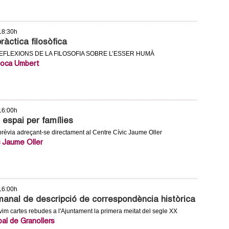
 18:30h
ràctica filosòfica
 REFLEXIONS DE LA FILOSOFIA SOBRE L’ESSER HUMÀ
Roca Umbert
 16:00h
, espai per famílies
 prèvia adreçant-se directament al Centre Cívic Jaume Oller
c Jaume Oller
 16:00h
manal de descripció de correspondència històrica
ivim cartes rebudes a l'Ajuntament la primera meitat del segle XX
pal de Granollers