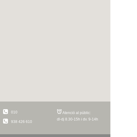
010
Atenció al públic:
dl-dj 8.30-15h i dv. 9-14h
938 426 610