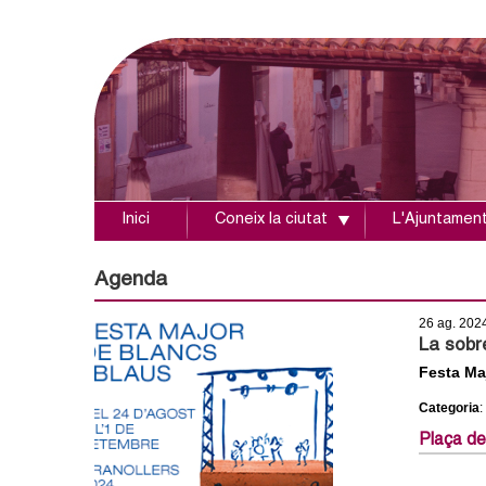
Inici
Coneix la ciutat
L'Ajuntamen
A
j
Agenda
u
26 ag. 202
La sobr
n
Festa Ma
Categoria
:
t
Plaça de
a