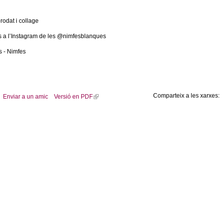
brodat i collage
s a l’Instagram de les @nimfesblanques
s - Nimfes
Comparteix a les xarxes:
Enviar a un amic
Versió en PDF
(
l
i
n
k
i
s
e
x
t
e
r
n