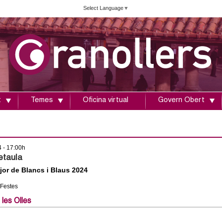
Vés
Select Language
▼
al
contingut
t
Temes
Oficina virtual
Govern Obert
4 - 17:00h
etaula
jor de Blancs i Blaus 2024
 Festes
 les Olles