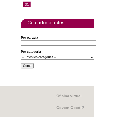
31
Cercador d'actes
Per paraula
Per categoria
Oficina virtual
Govern Obert
(link
is