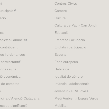
ri
Centres Cívics
nicipals
(link
Comerç
is
ació
Cultura
external)
Cultura de Pau - Can Jonch
ost
Educació
edictes i anuncis
(link
Empresa i ocupació
is
 contribuent
Entitats i participació
external)
es i ordenances
Esports
l contractant
(link
Fons europeus
is
ons i ajuts
Habitatge
external)
ió econòmica
Igualtat de gènere
t de comptes
Infància i adolescència
s
Joventut - GRA Jove
(link
is
icina d'Atenció Ciutadana
Medi Ambient i Espais Verds
external)
nts de planificació
Mobilitat