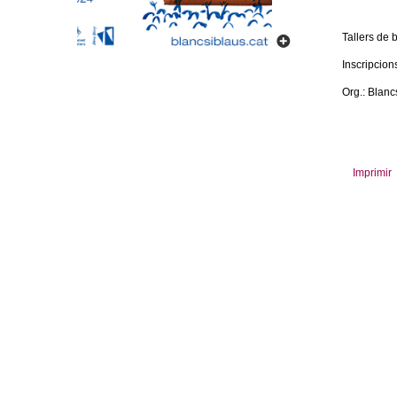
m
Tallers de 
e
Inscripcion
n
Org.: Blanc
t
d
Imprimir
e
G
r
a
n