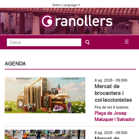
Vés
Select Language
▼
al
contingut
A
C
☰
F
e
j
o
r
c
r
AGENDA
u
a
m
n
8 ag. 2026 - 09:00h
u
Mercat de
l
t
brocanters i
a
col·leccionistes
a
Fira de les Il·lusions
r
Plaça de Josep
i
m
Maluquer i Salvador
d
e
8 ag. 2026 - 09:00h
e