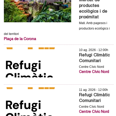
Mercat de
c
n
productes
e
ecològics i de
t
proximitat
r
Mati. Amb pagesos i
c
d
productors ecològics i
a
del territori
e
Plaça de la Corona
G
10 ag. 2026 - 12:00h
Refugi Climàtic
Comunitari
r
Centre Cívic Nord
a
Centre Cívic Nord
n
11 ag. 2026 - 12:00h
o
Refugi Climàtic
Comunitari
l
Centre Cívic Nord
Centre Cívic Nord