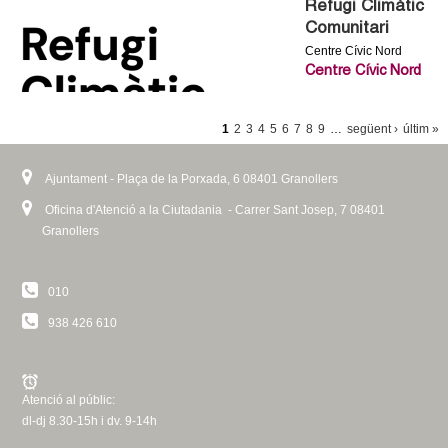
Refugi Climàtic
Comunitari
Centre Cívic Nord
Centre Cívic Nord
P
1
2
3
4
5
6
7
8
9
…
següent ›
últim »
À
G
Ajuntament - Plaça de la Porxada, 6 08401 Granollers
I
Oficina d'Atenció a la Ciutadania - Carrer Sant Josep, 7 08401
Granollers
N
E
S
010
938 426 610
Atenció al públic:
dl-dj 8.30-15h i dv. 9-14h