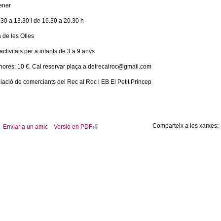
gener
.30 a 13.30 i de 16.30 a 20.30 h
 de les Olles
ctivitats per a infants de 3 a 9 anys
hores: 10 €. Cal reservar plaça a delrecalroc@gmail.com
ació de comerciants del Rec al Roc i EB El Petit Príncep
Comparteix a les xarxes:
Enviar a un amic
Versió en PDF
(
l
i
n
k
i
s
e
x
t