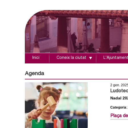
Inici
Coneix la ciutat
L'Ajuntamen
A
j
Agenda
u
2 gen. 202
Ludote
n
Nadal 20
Categoria
:
t
Plaça de
a