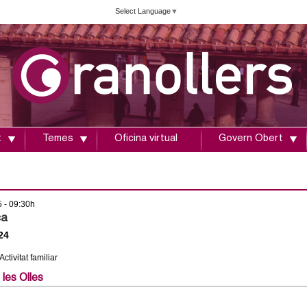
Vés
Select Language
▼
al
contingut
t
Temes
Oficina virtual
Govern Obert
5 - 09:30h
ca
24
 Activitat familiar
 les Olles