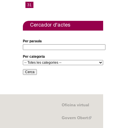
31
Cercador d'actes
Per paraula
Per categoria
Oficina virtual
Govern Obert
(link
is