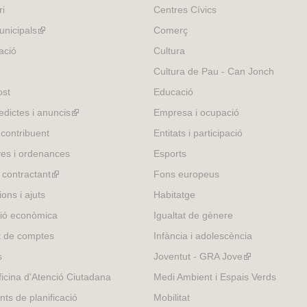
ri
Centres Cívics
nicipals
(link
Comerç
is
ació
Cultura
external)
Cultura de Pau - Can Jonch
ost
Educació
edictes i anuncis
(link
Empresa i ocupació
is
 contribuent
Entitats i participació
external)
es i ordenances
Esports
l contractant
(link
Fons europeus
is
ons i ajuts
Habitatge
external)
ió econòmica
Igualtat de gènere
t de comptes
Infància i adolescència
s
Joventut - GRA Jove
(link
is
icina d'Atenció Ciutadana
Medi Ambient i Espais Verds
external)
nts de planificació
Mobilitat