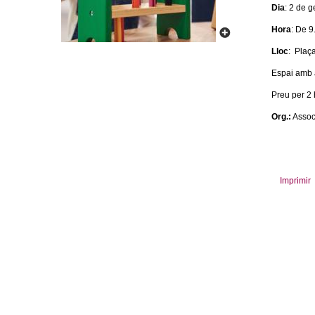
Dia
: 2 de 
m
Hora
: De 9
e
Lloc
: Plaça
n
Espai amb a
Preu per 2 
t
Org.:
Associ
d
e
Imprimir
G
r
a
n