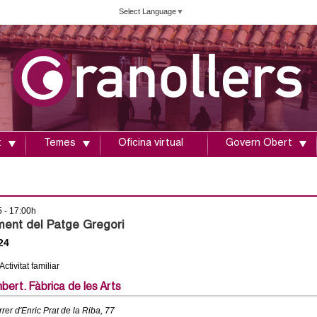
Vés
Select Language
▼
al
contingut
t
Temes
Oficina virtual
Govern Obert
5 - 17:00h
nt del Patge Gregori
24
 Activitat familiar
ert. Fàbrica de les Arts
rer d'Enric Prat de la Riba, 77