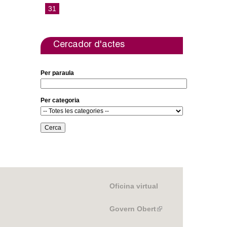
31
Cercador d'actes
Per paraula
Per categoria
Oficina virtual
Govern Obert
(link
is