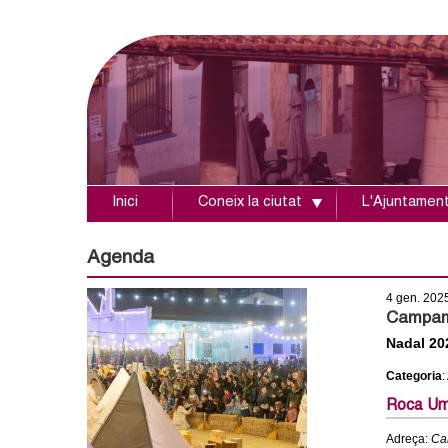
Inici
Coneix la ciutat
L'Ajuntamen
A
j
Agenda
u
4 gen. 202
Campame
n
Nadal 20
Categoria
:
t
Roca Umb
a
Adreça:
Car