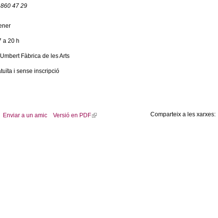
 860 47 29
gener
7 a 20 h
 Umbert Fàbrica de les Arts
tuïta i sense inscripció
Comparteix a les xarxes:
Enviar a un amic
Versió en PDF
(
l
i
n
k
i
s
e
x
t
e