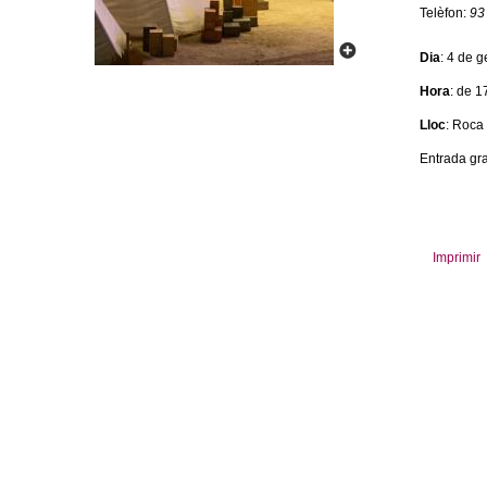
Telèfon:
93
m
Dia
: 4 de 
e
Hora
: de 1
n
Lloc
: Roca
t
Entrada gra
d
e
Imprimir
G
r
a
n