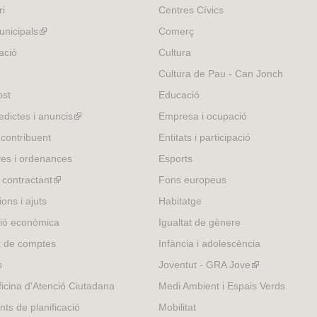
ri
Centres Cívics
nicipals
(link
Comerç
is
ació
Cultura
external)
Cultura de Pau - Can Jonch
ost
Educació
edictes i anuncis
(link
Empresa i ocupació
is
 contribuent
Entitats i participació
external)
es i ordenances
Esports
l contractant
(link
Fons europeus
is
ons i ajuts
Habitatge
external)
ió econòmica
Igualtat de gènere
t de comptes
Infància i adolescència
s
Joventut - GRA Jove
(link
is
icina d'Atenció Ciutadana
Medi Ambient i Espais Verds
external)
nts de planificació
Mobilitat