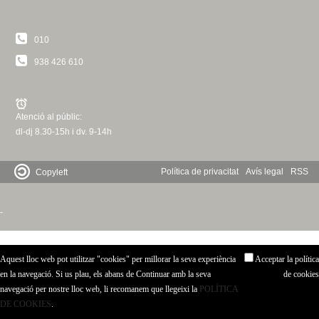
c
n
e
010
t
r
938 426 610
c
d
a
e
Atenció al públic:
dl-dj 8.30-15h i dv. 9-14h
G
r
Política de privacitat
Avís legal
RSS
Copyleft
a
-
n
Aquest lloc web pot utilitzar "cookies" per millorar la seva experiència
Acceptar la política
o
en la navegació. Si us plau, els abans de Continuar amb la seva
de cookies
navegació per nostre lloc web, li recomanem que llegeixi la
POLÍTICA
l
DE COOKIES
.