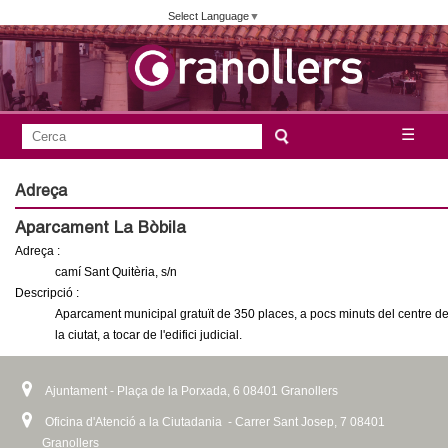
Vés
Select Language
▼
al
contingut
A
C
☰
F
e
j
o
r
Adreça
c
r
u
Aparcament La Bòbila
a
m
Adreça :
n
u
camí Sant Quitèria, s/n
l
Descripció :
t
Aparcament municipal gratuït de 350 places, a pocs minuts del centre d
a
la ciutat, a tocar de l'edifici judicial.
a
r
i
m
Ajuntament - Plaça de la Porxada, 6 08401 Granollers
d
Oficina d'Atenció a la Ciutadania - Carrer Sant Josep, 7 08401
e
e
Granollers