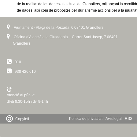
c
de la realitat de les dones a la ciutat de Granollers, mitjançant la recollid
n
de dades, així com de propostes per dur a terme accions per a la igualta
e
t
r
Ajuntament - Plaça de la Porxada, 6 08401 Granollers
c
d
Oficina d'Atenció a la Ciutadania - Carrer Sant Josep, 7 08401
a
Granollers
e
G
010
938 426 610
r
a
Atenció al públic:
n
dl-dj 8.30-15h i dv. 9-14h
o
Política de privacitat
Avís legal
RSS
Copyleft
l
-