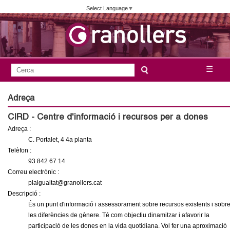
Vés
Select Language
▼
al
contingut
A
C
☰
F
e
j
o
r
Adreça
c
r
u
CIRD - Centre d'informació i recursos per a dones
a
m
Adreça :
n
u
C. Portalet, 4 4a planta
l
Telèfon :
t
93 842 67 14
a
Correu electrònic :
a
r
plaigualtat@granollers.cat
i
Descripció :
m
És un punt d'informació i assessorament sobre recursos existents i sobr
d
les diferències de gènere. Té com objectiu dinamitzar i afavorir la
e
e
participació de les dones en la vida quotidiana. Vol fer una aproximació