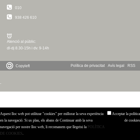
c
n
010
e
938 426 610
t
r
c
d
a
Atenció al públic:
e
dl-dj 8.30-15h i dv. 9-14h
G
Política de privacitat
Avís legal
RSS
Copyleft
r
-
a
n
Aquest lloc web pot utilitzar "cookies" per millorar la seva experiència
Acceptar la política
o
en la navegació. Si us plau, els abans de Continuar amb la seva
de cookies
navegació per nostre lloc web, li recomanem que llegeixi la
POLÍTICA
l
DE COOKIES
.