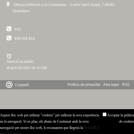
c
Oficina d'Atenció a la Ciutadania - Carrer Sant Josep, 7 08401
n
Granollers
e
t
r
c
010
d
a
938 426 610
e
G
Atenció al públic:
dl-dj 8.30-15h i dv. 9-14h
r
a
Política de privacitat
Avís legal
RSS
Copyleft
n
-
o
Aquest lloc web pot utilitzar "cookies" per millorar la seva experiència
Acceptar la política
en la navegació. Si us plau, els abans de Continuar amb la seva
de cookies
l
navegació per nostre lloc web, li recomanem que llegeixi la
POLÍTICA