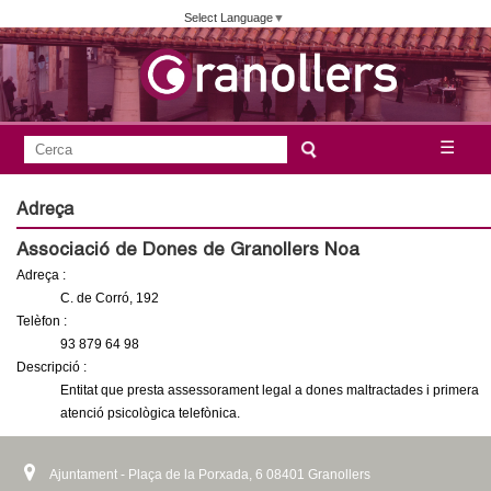
Vés
Select Language
▼
al
contingut
A
C
☰
F
e
j
o
r
Adreça
c
r
u
Associació de Dones de Granollers Noa
a
m
Adreça :
n
u
C. de Corró, 192
l
Telèfon :
t
93 879 64 98
a
Descripció :
a
r
Entitat que presta assessorament legal a dones maltractades i primera
i
atenció psicològica telefònica.
m
d
e
e
Ajuntament - Plaça de la Porxada, 6 08401 Granollers