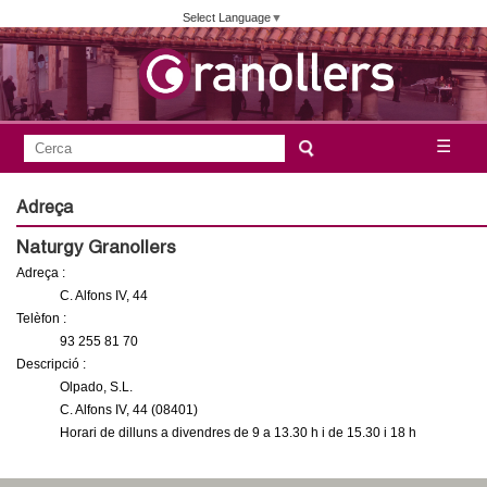
Vés
Select Language
▼
al
contingut
A
C
☰
F
e
j
o
r
Adreça
c
r
u
Naturgy Granollers
a
m
Adreça :
n
u
C. Alfons IV, 44
l
Telèfon :
t
93 255 81 70
a
Descripció :
a
r
Olpado, S.L.
i
C. Alfons IV, 44 (08401)
m
Horari de dilluns a divendres de 9 a 13.30 h i de 15.30 i 18 h
d
e
e