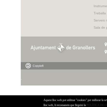
Instrume
Treballa
Serveis 
Sala de
Copyleft
-
Aquest lloc web pot utilitzar "cookies" per millorar la s
lloc web, li recomanem que llegeixi la
POLÍTICA DE 