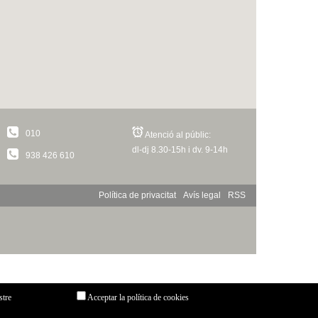
010
Atenció al públic:
dl-dj 8.30-15h i dv. 9-14h
938 426 610
Política de privacitat
Avís legal
RSS
stre
Acceptar la política de cookies