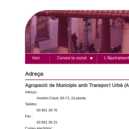
Inici
Coneix la ciutat
L'Ajuntamen
A
j
Adreça
u
Agrupació de Municipis amb Transport Urbà 
Adreça :
n
Anselm Clavé, 69-73, 2a planta
Telèfon :
t
93 861 39 76
Fax :
a
93 861 38 15
Correu electrònic :