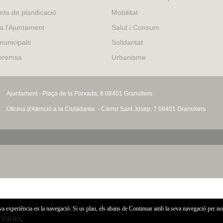
external)
nts de planificació
Mobilitat
 a l'Ajuntament
Salut i Consum
municipals
Solidaritat
 premsa
Urbanisme
Ajuntament - Plaça de la Porxada, 6 08401 Granollers
Oficina d'Atenció a la Ciutadania - Carrer Sant Josep, 7 08401 Granollers
eva experiència en la navegació. Si us plau, els abans de Continuar amb la seva navegació per no
COOKIES
.