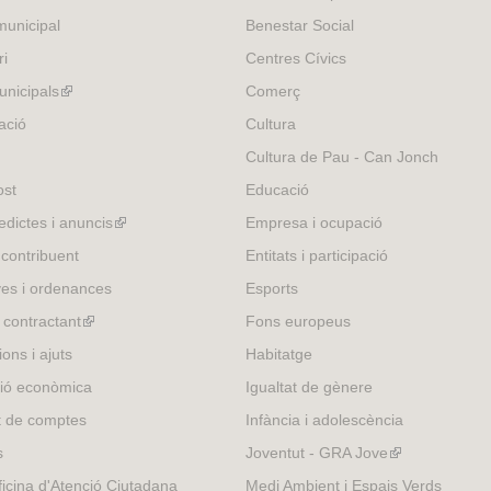
unicipal
Benestar Social
ri
Centres Cívics
nicipals
(link
Comerç
is
ació
Cultura
external)
Cultura de Pau - Can Jonch
ost
Educació
edictes i anuncis
(link
Empresa i ocupació
is
 contribuent
Entitats i participació
external)
es i ordenances
Esports
l contractant
(link
Fons europeus
is
ons i ajuts
Habitatge
external)
ió econòmica
Igualtat de gènere
t de comptes
Infància i adolescència
s
Joventut - GRA Jove
(link
is
icina d'Atenció Ciutadana
Medi Ambient i Espais Verds