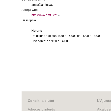
m
amtu@amtu.cat
Adreça web :
e
http://www.amtu.cat
(
Descripció :
l
n
i
Horaris
n
t
De dilluns a dijous: 9:30 a 14:00 i de 16:00 a 18:00
k
Divendres: de 9:30 a 14:00
i
d
s
e
x
e
t
e
G
r
n
r
a
l
a
)
n
Coneix la ciutat
L'Ajunt
Adreces d'interès
Alcaldes