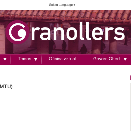
Vés
Select Language
▼
al
contingut
t
Temes
Oficina virtual
Govern Obert
(AMTU)