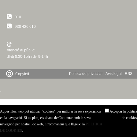
c
n
e
010
t
r
938 426 610
c
d
a
e
Atenció al públic:
dl-dj 8.30-15h i dv. 9-14h
G
r
Política de privacitat
Avís legal
RSS
Copyleft
a
-
n
Aquest lloc web pot utilitzar "cookies" per millorar la seva experiència
Acceptar la política
o
en la navegació. Si us plau, els abans de Continuar amb la seva
de cookies
navegació per nostre lloc web, li recomanem que llegeixi la
POLÍTICA
l
DE COOKIES
.