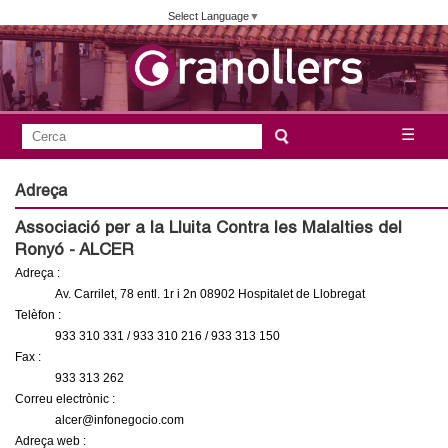
Vés
Select Language
▼
al
contingut
A
C
☰
F
e
j
o
r
Adreça
c
r
u
Associació per a la Lluita Contra les Malalties del
a
m
Ronyó - ALCER
n
u
Adreça :
l
Av. Carrilet, 78 entl. 1r i 2n 08902 Hospitalet de Llobregat
t
Telèfon :
a
933 310 331 / 933 310 216 / 933 313 150
a
r
Fax :
i
933 313 262
m
Correu electrònic :
d
alcer@infonegocio.com
e
e
Adreça web :