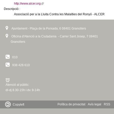
c
http://www.alcer.org
(
n
Descripció :
l
e
Associació per a la Lluita Contra les Malalties del Ronyó - ALCER
i
t
r
n
c
k
d
Ajuntament - Plaça de la Porxada, 6 08401 Granollers
i
a
s
Oficina d'Atenció a la Ciutadania - Carrer Sant Josep, 7 08401
e
e
Granollers
x
G
t
e
010
r
r
938 426 610
n
a
a
l
n
)
Atenció al públic:
dl-dj 8.30-15h i dv. 9-14h
o
l
Política de privacitat
Avís legal
RSS
Copyleft