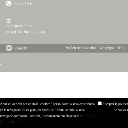
c
938 426 610
n
e
t
r
Atenció al públic:
c
d
dl-dj 8.30-15h i dv. 9-14h
a
e
Política de privacitat
Avís legal
RSS
Copyleft
G
-
r
a
n
Aquest lloc web pot utilitzar "cookies" per millorar la seva experiència
Acceptar la política
o
en la navegació. Si us plau, els abans de Continuar amb la seva
de cookies
navegació per nostre lloc web, li recomanem que llegeixi la
POLÍTICA
l
DE COOKIES
.