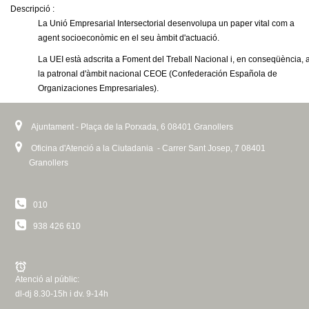
c
Descripció :
l
n
La Unió Empresarial Intersectorial desenvolupa un paper vital com a
i
e
agent socioeconòmic en el seu àmbit d'actuació.
n
t
r
k
La UEI està adscrita a Foment del Treball Nacional i, en conseqüència, 
c
i
d
la patronal d'àmbit nacional CEOE (Confederación Española de
s
a
Organizaciones Empresariales).
e
e
x
t
Ajuntament - Plaça de la Porxada, 6 08401 Granollers
G
e
Oficina d'Atenció a la Ciutadania - Carrer Sant Josep, 7 08401
r
r
Granollers
n
a
a
l
010
)
n
938 426 610
o
Atenció al públic:
l
dl-dj 8.30-15h i dv. 9-14h