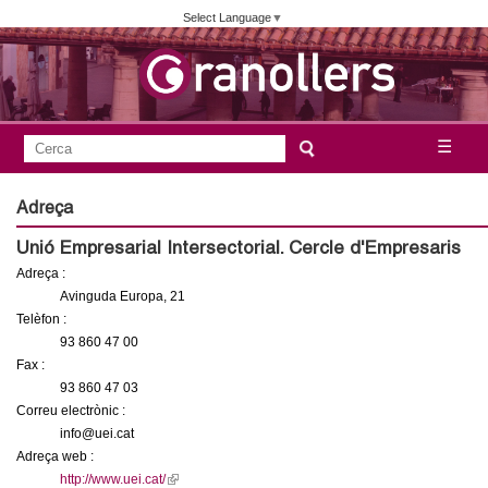
Vés
Select Language
▼
al
contingut
A
C
☰
F
e
j
o
r
Adreça
c
r
u
Unió Empresarial Intersectorial. Cercle d'Empresaris
a
m
Adreça :
n
u
Avinguda Europa, 21
l
Telèfon :
t
93 860 47 00
a
Fax :
a
r
93 860 47 03
i
Correu electrònic :
m
info@uei.cat
d
Adreça web :
e
e
http://www.uei.cat/
(