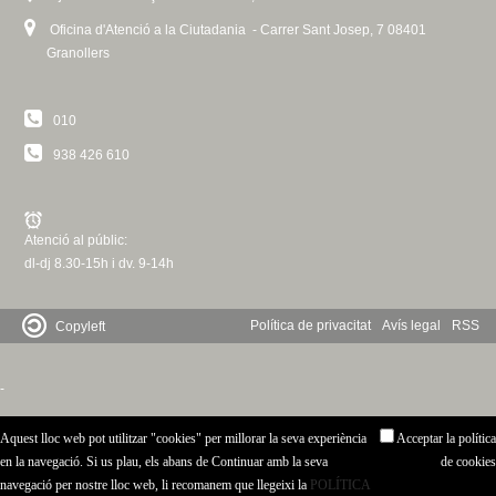
c
n
n
Oficina d'Atenció a la Ciutadania - Carrer Sant Josep, 7 08401
k
e
Granollers
i
t
r
s
c
e
d
010
x
a
t
938 426 610
e
e
r
G
n
Atenció al públic:
a
r
dl-dj 8.30-15h i dv. 9-14h
l
)
a
Política de privacitat
Avís legal
RSS
Copyleft
n
-
o
Aquest lloc web pot utilitzar "cookies" per millorar la seva experiència
Acceptar la política
l
en la navegació. Si us plau, els abans de Continuar amb la seva
de cookies
navegació per nostre lloc web, li recomanem que llegeixi la
POLÍTICA