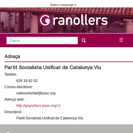
Vés
Select Language
▼
al
contingut
A
C
☰
F
e
j
o
r
Adreça
c
r
u
Partit Socialista Unificat de Catalunya Viu
a
m
Telèfon :
n
u
639 16 82 02
l
Correu electrònic :
t
vallesoriental@psuc.org
a
Adreça web :
a
r
http://granollers.psuc.org/
(
i
Descripció :
l
m
Partit Socialista Unificat de Catalunya Viu
i
d
n
e
e
k