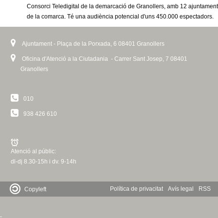
c
Consorci Teledigital de la demarcació de Granollers, amb 12 ajuntamen
n
n
de la comarca. Té una audiència potencial d'uns 450.000 espectadors.
k
e
i
t
r
s
Ajuntament - Plaça de la Porxada, 6 08401 Granollers
c
e
d
x
Oficina d'Atenció a la Ciutadania - Carrer Sant Josep, 7 08401
a
t
Granollers
e
e
r
G
n
010
a
938 426 610
r
l
)
a
Atenció al públic:
n
dl-dj 8.30-15h i dv. 9-14h
o
Política de privacitat
Avís legal
RSS
Copyleft
l
-