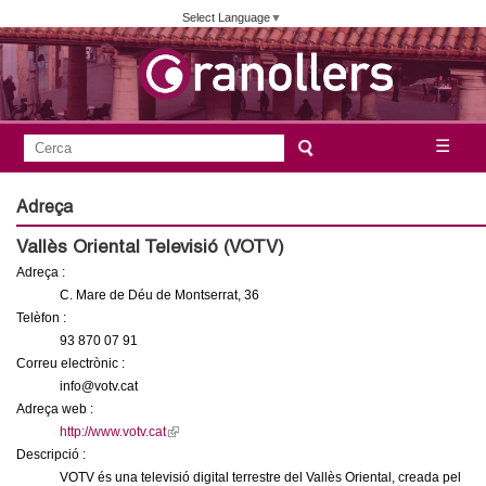
Vés
Select Language
▼
al
contingut
A
C
☰
F
e
j
o
r
Adreça
c
r
u
Vallès Oriental Televisió (VOTV)
a
m
Adreça :
n
u
C. Mare de Déu de Montserrat, 36
l
Telèfon :
t
93 870 07 91
a
Correu electrònic :
a
r
info@votv.cat
i
Adreça web :
m
http://www.votv.cat
(
d
Descripció :
l
e
e
VOTV és una televisió digital terrestre del Vallès Oriental, creada pel
i