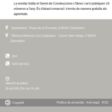
c
La revista l'edita el Gremi de Construccions i Obres i se'n publiquen 10
n
números a l'any. És d'abast comarcal i s'envia de manera gratuïta als
e
agremiats.
t
r
c
d
Ajuntament - Plaça de la Porxada, 6 08401 Granollers
a
Oficina d'Atenció a la Ciutadania - Carrer Sant Josep, 7 08401
e
Granollers
G
010
r
938 426 610
a
n
Atenció al públic:
dl-dj 8.30-15h i dv. 9-14h
o
l
Política de privacitat
Avís legal
RSS
Copyleft