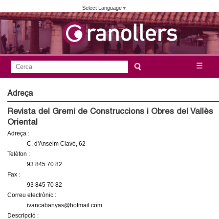
Vés
Select Language
▼
al
contingut
A
C
☰
F
e
j
o
r
Adreça
c
r
u
Revista del Gremi de Construccions i Obres del Vallès
a
m
Oriental
n
u
Adreça :
l
C. d'Anselm Clavé, 62
t
Telèfon :
a
93 845 70 82
a
r
Fax :
i
93 845 70 82
m
Correu electrònic :
d
ivancabanyas@hotmail.com
e
e
Descripció :