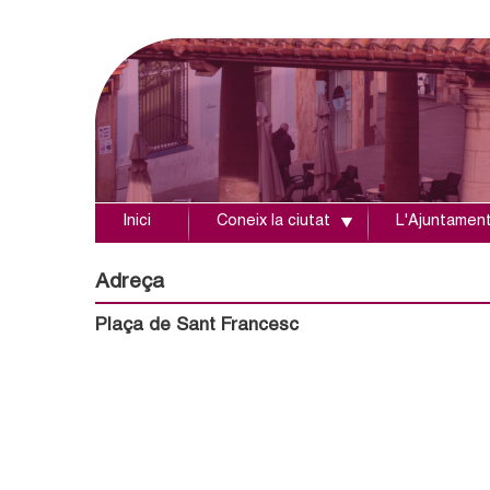
Inici
Coneix la ciutat
L'Ajuntamen
A
j
Adreça
u
Plaça de Sant Francesc
n
t
a