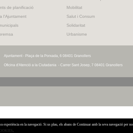
external)
nts de planificació
Mobilitat
 a l'Ajuntament
Salut i Consum
municipals
Solidaritat
 premsa
Urbanisme
Ajuntament - Plaça de la Porxada, 6 08401 Granollers
Oficina d'Atenció a la Ciutadania - Carrer Sant Josep, 7 08401 Granollers
eva experiència en la navegació. Si us plau, els abans de Continuar amb la seva navegació per no
COOKIES
.