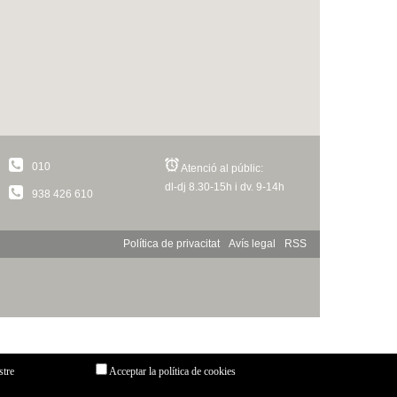
010
Atenció al públic:
dl-dj 8.30-15h i dv. 9-14h
938 426 610
Política de privacitat
Avís legal
RSS
stre
Acceptar la política de cookies