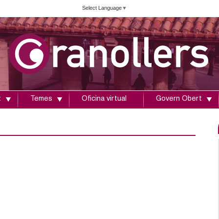
Vés
Select Language
▼
al
contingut
t
Temes
Oficina virtual
Govern Obert