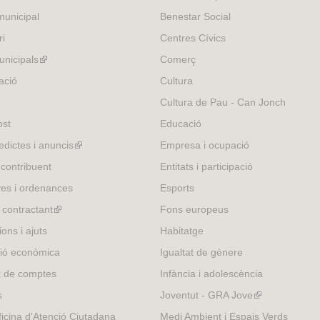
unicipal
Benestar Social
ri
Centres Cívics
nicipals
(link
Comerç
is
ació
Cultura
external)
Cultura de Pau - Can Jonch
ost
Educació
edictes i anuncis
(link
Empresa i ocupació
is
 contribuent
Entitats i participació
external)
es i ordenances
Esports
l contractant
(link
Fons europeus
is
ons i ajuts
Habitatge
external)
ió econòmica
Igualtat de gènere
t de comptes
Infància i adolescència
s
Joventut - GRA Jove
(link
is
icina d'Atenció Ciutadana
Medi Ambient i Espais Verds