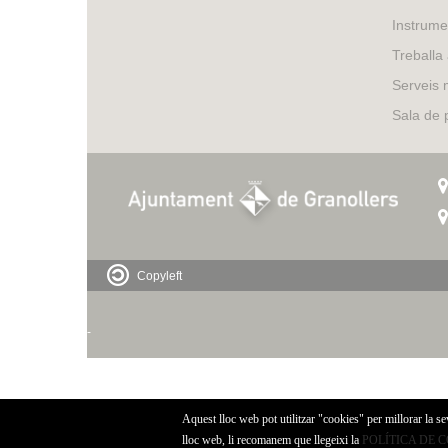
Instrume
Treballa
Serveis 
Sala de
Copyleft
-
Aquest lloc web pot utilitzar "cookies" per millorar la s
lloc web, li recomanem que llegeixi la
POLÍTICA DE 