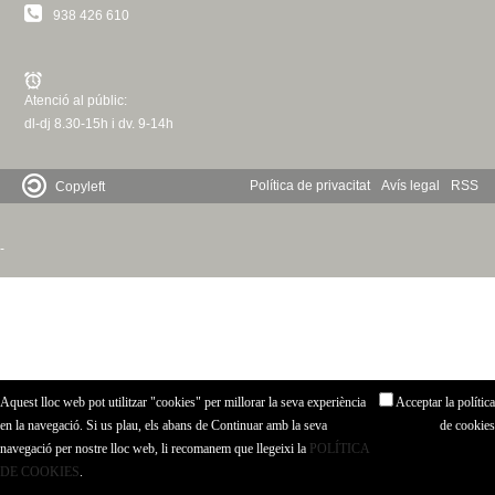
c
938 426 610
n
e
t
r
Atenció al públic:
c
d
dl-dj 8.30-15h i dv. 9-14h
a
e
Política de privacitat
Avís legal
RSS
Copyleft
G
-
r
a
n
Aquest lloc web pot utilitzar "cookies" per millorar la seva experiència
Acceptar la política
o
en la navegació. Si us plau, els abans de Continuar amb la seva
de cookies
navegació per nostre lloc web, li recomanem que llegeixi la
POLÍTICA
l
DE COOKIES
.