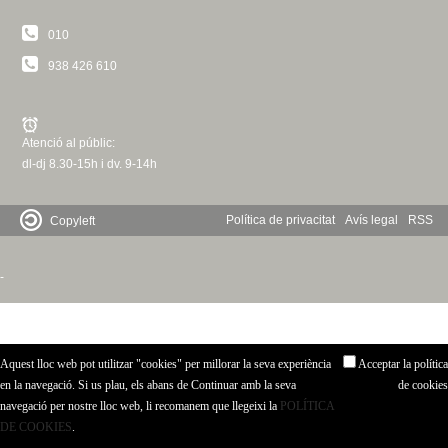
c
n
010
e
t
938 426 610
r
c
d
a
Atenció al públic:
e
dl-dj 8.30-15h i dv. 9-14h
G
Política de privacitat
Avís legal
RSS
Copyleft
r
-
a
n
Aquest lloc web pot utilitzar "cookies" per millorar la seva experiència
Acceptar la política
o
en la navegació. Si us plau, els abans de Continuar amb la seva
de cookies
navegació per nostre lloc web, li recomanem que llegeixi la
POLÍTICA
l
DE COOKIES
.