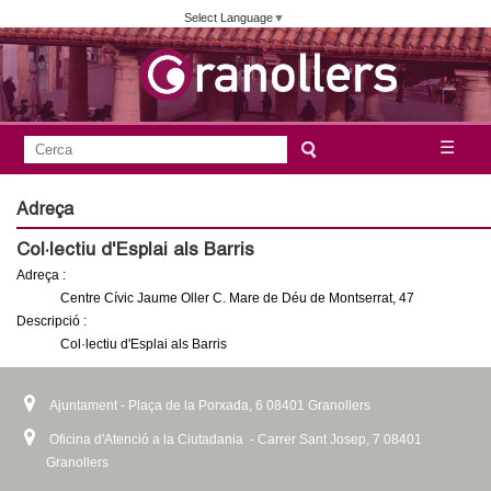
Vés
Select Language
▼
al
contingut
A
C
☰
F
e
j
o
r
Adreça
c
r
u
Col·lectiu d'Esplai als Barris
a
m
Adreça :
n
u
Centre Cívic Jaume Oller C. Mare de Déu de Montserrat, 47
l
Descripció :
t
Col·lectiu d'Esplai als Barris
a
a
r
Ajuntament - Plaça de la Porxada, 6 08401 Granollers
i
m
Oficina d'Atenció a la Ciutadania - Carrer Sant Josep, 7 08401
d
Granollers
e
e