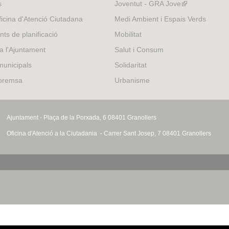
s
Joventut - GRA Jove
(link
is
icina d'Atenció Ciutadana
Medi Ambient i Espais Verds
external)
nts de planificació
Mobilitat
 a l'Ajuntament
Salut i Consum
municipals
Solidaritat
 premsa
Urbanisme
Ajuntament - Plaça de la Porxada, 6 08401 Granollers
Oficina d'Atenció a la Ciutadania - Carrer Sant Josep, 7 08401 Granollers