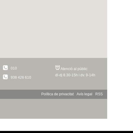
010
Atenció al públic:
dl-dj 8.30-15h i dv. 9-14h
938 426 610
Política de privacitat
Avís legal
RSS