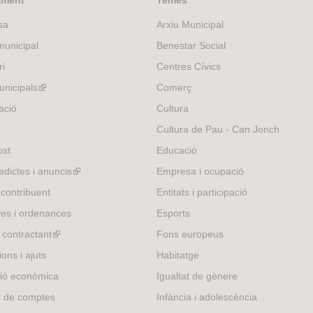
ament
Temes
sa
Arxiu Municipal
unicipal
Benestar Social
ri
Centres Cívics
nicipals
(link
Comerç
is
ació
Cultura
external)
Cultura de Pau - Can Jonch
ost
Educació
edictes i anuncis
(link
Empresa i ocupació
is
 contribuent
Entitats i participació
external)
es i ordenances
Esports
l contractant
(link
Fons europeus
is
ons i ajuts
Habitatge
external)
ió econòmica
Igualtat de gènere
t de comptes
Infància i adolescència