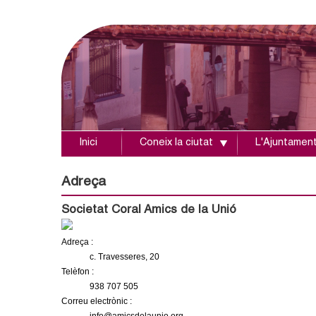
Inici
Coneix la ciutat
L'Ajuntamen
A
j
Adreça
u
Societat Coral Amics de la Unió
n
Adreça :
c. Travesseres, 20
t
Telèfon :
938 707 505
a
Correu electrònic :