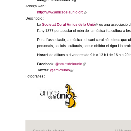
info@amicsdelaunio.org
m
Adreça web :
http://www.amicsdelaunio.org
(
e
Descripció :
l
La
Societat Coral Amics de la Unió
i
(
és una associació de
n
l'any 1877 per acostar el món de la música i la cultura a le
n
l
k
i
Per a l'associació, la música i el cant coral són eines que 
t
i
n
personals, socials i culturals, sense oblidar el rigor i la prof
s
k
d
Horari
: de dilluns a divendres de 9 h a 13 h i de 16 h a 20 h
e
i
x
s
Facebook
:
@amicsdelaunio
(
e
t
e
Twitter
:
@amicsunio
(
l
e
x
Fotografies :
l
i
G
r
t
i
n
n
e
n
k
a
r
r
k
i
l
n
i
s
)
a
a
s
e
l
e
x
)
n
x
t
t
e