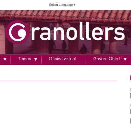
Vés
Select Language
▼
al
contingut
t
Temes
Oficina virtual
Govern Obert