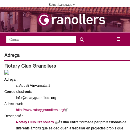
Vés
Select Language
▼
al
contingut
A
C
☰
F
e
j
o
r
Adreça
c
r
u
Rotary Club Granollers
a
m
n
u
Adreça :
l
c. Agustí Vinyamata, 2
t
Correu electrònic :
a
info@rotarygranollers.org
a
r
Adreça web :
i
http://www.rotarygranollers.org/
(
m
Descripció :
l
d
Rotary Club Granollers
(
és una entitat formada per professionals de
i
e
e
diferents àmbits que es dediquen a treballar en projectes propis que
l
n