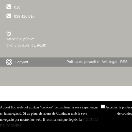
c
n
010
e
938 426 610
t
r
c
d
a
Atenció al públic:
e
dl-dj 8.30-15h i dv. 9-14h
G
Política de privacitat
Avís legal
RSS
Copyleft
r
-
a
n
Aquest lloc web pot utilitzar "cookies" per millorar la seva experiència
Acceptar la política
o
en la navegació. Si us plau, els abans de Continuar amb la seva
de cookies
navegació per nostre lloc web, li recomanem que llegeixi la
POLÍTICA
l
DE COOKIES
.