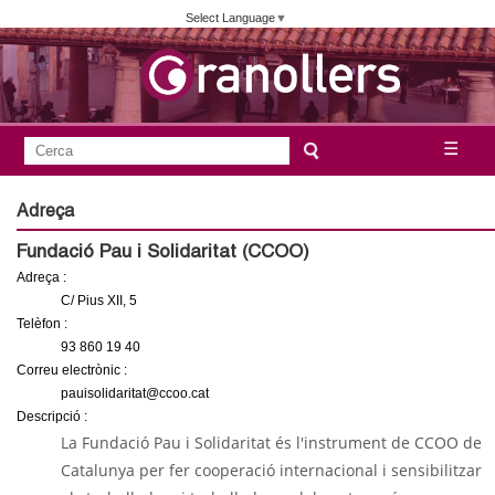
Vés
Select Language
▼
al
contingut
A
C
☰
F
e
j
o
r
Adreça
c
r
u
Fundació Pau i Solidaritat (CCOO)
a
m
Adreça :
n
u
C/ Pius XII, 5
l
Telèfon :
t
93 860 19 40
a
Correu electrònic :
a
r
pauisolidaritat@ccoo.cat
i
Descripció :
m
La Fundació Pau i Solidaritat és l'instrument de CCOO de
d
Catalunya per fer cooperació internacional i sensibilitzar
e
e