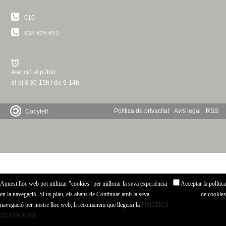
c
n
010
e
t
938 426 610
r
c
d
a
Atenció al públic:
e
dl-dj 8.30-15h i dv. 9-14h
G
Política de privacitat
Avís legal
RSS
Copyleft
r
-
a
n
Aquest lloc web pot utilitzar "cookies" per millorar la seva experiència
Acceptar la política
o
en la navegació. Si us plau, els abans de Continuar amb la seva
de cookies
navegació per nostre lloc web, li recomanem que llegeixi la
POLÍTICA
l
DE COOKIES
.