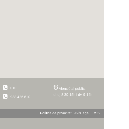
010
Atenció al públic:
dl-dj 8.30-15h i dv. 9-14h
938 426 610
Política de privacitat
Avís legal
RSS