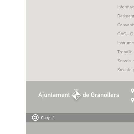
o
Informac
l
Retimen
Conveni
l
OAC - Of
e
Instrume
r
Treballa
Serveis 
s
Sala de
Copyleft