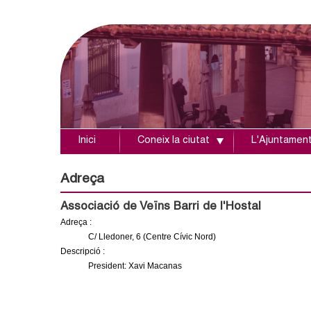
Inici
Coneix la ciutat
L'Ajuntamen
A
j
Adreça
u
Associació de Veïns Barri de l'Hostal
Adreça :
n
C/ Lledoner, 6 (Centre Cívic Nord)
Descripció :
t
President: Xavi Macanas
a