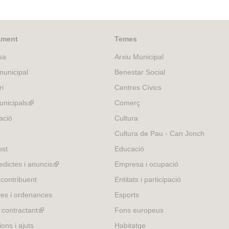
ament
Temes
sa
Arxiu Municipal
unicipal
Benestar Social
ri
Centres Cívics
nicipals
(link
Comerç
is
ació
Cultura
external)
Cultura de Pau - Can Jonch
ost
Educació
edictes i anuncis
(link
Empresa i ocupació
is
 contribuent
Entitats i participació
external)
es i ordenances
Esports
l contractant
(link
Fons europeus
is
ons i ajuts
Habitatge