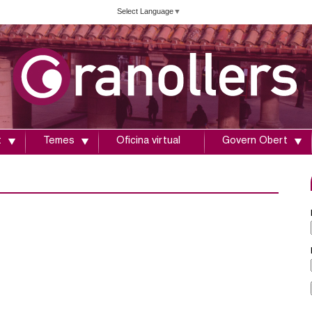
Vés
Select Language
▼
al
contingut
t
Temes
Oficina virtual
Govern Obert