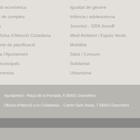
external)
ió econòmica
Igualtat de gènere
t de comptes
Infància i adolescència
s
Joventut - GRA Jove
(link
is
icina d'Atenció Ciutadana
Medi Ambient i Espais Verds
external)
nts de planificació
Mobilitat
 a l'Ajuntament
Salut i Consum
municipals
Solidaritat
 premsa
Urbanisme
Ajuntament - Plaça de la Porxada, 6 08401 Granollers
Oficina d'Atenció a la Ciutadania - Carrer Sant Josep, 7 08401 Granollers