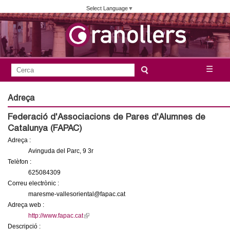
Vés
Select Language
▼
al
contingut
A
C
☰
F
e
j
o
r
Adreça
c
r
u
Federació d'Associacions de Pares d'Alumnes de
a
m
Catalunya (FAPAC)
n
u
Adreça :
l
Avinguda del Parc, 9 3r
t
Telèfon :
a
625084309
a
r
Correu electrònic :
i
maresme-vallesoriental@fapac.cat
m
Adreça web :
d
http://www.fapac.cat
(
e
e
Descripció :
l