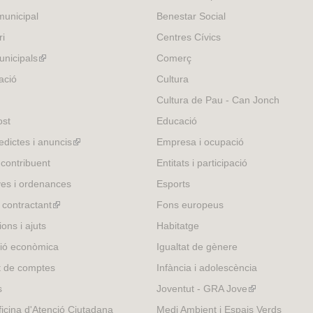
unicipal
Benestar Social
ri
Centres Cívics
nicipals
(link
Comerç
is
ació
Cultura
external)
Cultura de Pau - Can Jonch
ost
Educació
edictes i anuncis
(link
Empresa i ocupació
is
 contribuent
Entitats i participació
external)
es i ordenances
Esports
l contractant
(link
Fons europeus
is
ons i ajuts
Habitatge
external)
ió econòmica
Igualtat de gènere
t de comptes
Infància i adolescència
s
Joventut - GRA Jove
(link
is
icina d'Atenció Ciutadana
Medi Ambient i Espais Verds