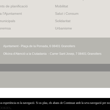
external)
nts de planificació
Mobilitat
 a l'Ajuntament
Salut i Consum
municipals
Solidaritat
 premsa
Urbanisme
Ajuntament - Plaça de la Porxada, 6 08401 Granollers
Oficina d'Atenció a la Ciutadania - Carrer Sant Josep, 7 08401 Granollers
eva experiència en la navegació. Si us plau, els abans de Continuar amb la seva navegació per no
COOKIES
.