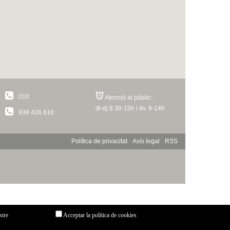
010
Atenció al públic:
dl-dj 8.30-15h i dv. 9-14h
938 426 610
Política de privacitat
Avís legal
RSS
stre
Acceptar la política de cookies