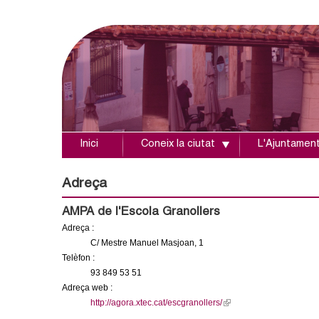
Inici
Coneix la ciutat
L'Ajuntamen
A
j
Adreça
u
AMPA de l'Escola Granollers
Adreça :
n
C/ Mestre Manuel Masjoan, 1
Telèfon :
t
93 849 53 51
Adreça web :
a
http://agora.xtec.cat/escgranollers/
(
l