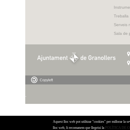
Instrume
Treballa
Serveis 
Sala de
Copyleft
-
Aquest lloc web pot utilitzar "cookies" per millorar la s
lloc web, li recomanem que llegeixi la
POLÍTICA DE 