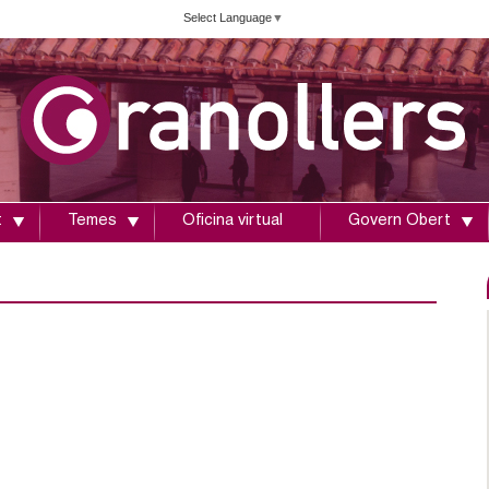
Vés
Select Language
▼
al
contingut
t
Temes
Oficina virtual
Govern Obert