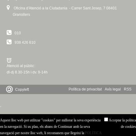
c
n
n
Oficina d'Atenció a la Ciutadania - Carrer Sant Josep, 7 08401
k
e
Granollers
i
t
r
s
c
e
d
010
x
a
t
938 426 610
e
e
r
G
n
Atenció al públic:
a
r
dl-dj 8.30-15h i dv. 9-14h
l
)
a
Política de privacitat
Avís legal
RSS
Copyleft
n
-
o
Aquest lloc web pot utilitzar "cookies" per millorar la seva experiència
Acceptar la política
l
en la navegació. Si us plau, els abans de Continuar amb la seva
de cookies
navegació per nostre lloc web, li recomanem que llegeixi la
POLÍTICA