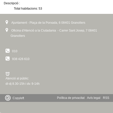
c
Descripció :
l
n
Total habitacions: 53
i
e
n
t
r
k
Ajuntament - Plaça de la Porxada, 6 08401 Granollers
c
i
d
s
Oficina d'Atenció a la Ciutadania - Carrer Sant Josep, 7 08401
a
e
Granollers
e
x
t
G
e
010
r
938 426 610
r
n
a
a
l
)
Atenció al públic:
n
dl-dj 8.30-15h i dv. 9-14h
o
Política de privacitat
Avís legal
RSS
Copyleft
l
-