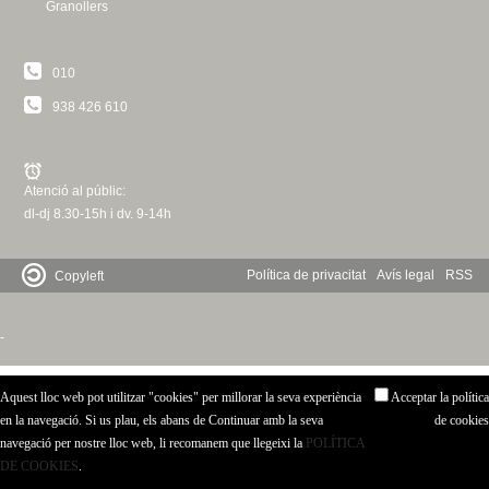
Granollers
c
n
e
t
r
010
c
938 426 610
d
a
e
Atenció al públic:
G
dl-dj 8.30-15h i dv. 9-14h
r
Política de privacitat
Avís legal
RSS
Copyleft
a
-
n
Aquest lloc web pot utilitzar "cookies" per millorar la seva experiència
Acceptar la política
o
en la navegació. Si us plau, els abans de Continuar amb la seva
de cookies
navegació per nostre lloc web, li recomanem que llegeixi la
POLÍTICA
l
DE COOKIES
.