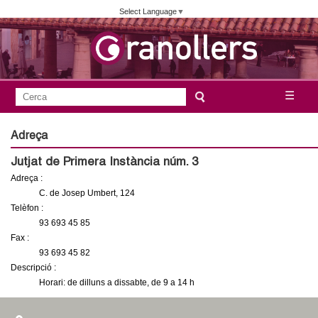
Vés
Select Language
▼
al
contingut
A
C
☰
F
e
j
o
r
Adreça
c
r
u
Jutjat de Primera Instància núm. 3
a
m
Adreça :
n
u
C. de Josep Umbert, 124
l
Telèfon :
t
93 693 45 85
a
Fax :
a
r
93 693 45 82
i
Descripció :
m
Horari: de dilluns a dissabte, de 9 a 14 h
d
e
e