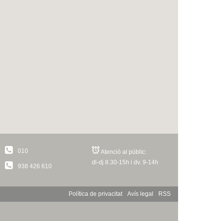
010
Atenció al públic:
dl-dj 8.30-15h i dv. 9-14h
938 426 610
Política de privacitat
Avís legal
RSS