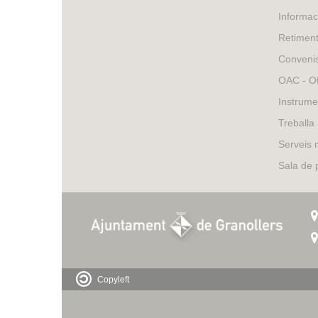
o
Informac
l
Retimen
Conveni
l
OAC - Of
e
Instrume
r
Treballa
Serveis 
s
Sala de
Copyleft