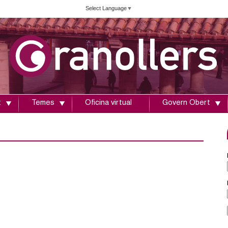
Vés
Select Language
▼
al
contingut
t
Temes
Oficina virtual
Govern Obert