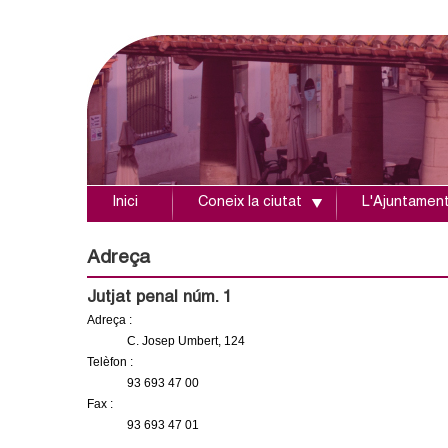
Inici
Coneix la ciutat
L'Ajuntamen
A
j
Adreça
u
Jutjat penal núm. 1
Adreça :
n
C. Josep Umbert, 124
Telèfon :
t
93 693 47 00
Fax :
a
93 693 47 01