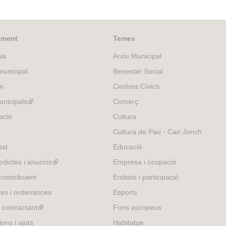
ament
Temes
sa
Arxiu Municipal
unicipal
Benestar Social
ri
Centres Cívics
nicipals
(link
Comerç
is
ació
Cultura
external)
Cultura de Pau - Can Jonch
ost
Educació
edictes i anuncis
(link
Empresa i ocupació
is
 contribuent
Entitats i participació
external)
es i ordenances
Esports
l contractant
(link
Fons europeus
is
ons i ajuts
Habitatge