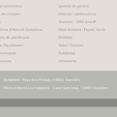
external)
ió econòmica
Igualtat de gènere
t de comptes
Infància i adolescència
s
Joventut - GRA Jove
(link
is
icina d'Atenció Ciutadana
Medi Ambient i Espais Verds
external)
nts de planificació
Mobilitat
 a l'Ajuntament
Salut i Consum
municipals
Solidaritat
 premsa
Urbanisme
Ajuntament - Plaça de la Porxada, 6 08401 Granollers
Oficina d'Atenció a la Ciutadania - Carrer Sant Josep, 7 08401 Granollers