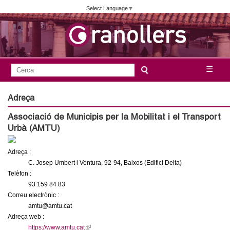
Vés
Select Language
▼
al
contingut
A
C
☰
F
e
j
o
r
Adreça
c
r
u
Associació de Municipis per la Mobilitat i el Transport
a
m
Urbà (AMTU)
n
u
l
Adreça :
t
C. Josep Umbert i Ventura, 92-94, Baixos (Edifici Delta)
a
Telèfon :
a
r
93 159 84 83
i
Correu electrònic :
m
amtu@amtu.cat
d
Adreça web :
e
e
https://www.amtu.cat
(