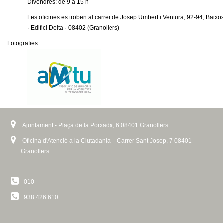
l
Divendres: de 9 a 15 h
)
Les oficines es troben al carrer de Josep Umbert i Ventura, 92-94, Baixo
e
· Edifici Delta · 08402 (Granollers)
Fotografies :
r
s
Ajuntament - Plaça de la Porxada, 6 08401 Granollers
Oficina d'Atenció a la Ciutadania - Carrer Sant Josep, 7 08401
Granollers
010
938 426 610