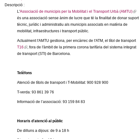
c
Descripció :
l
n
L'
Associació de municipis per la Mobilitat i el Transport Urbà (AMTU)
i
(
e
és una associació sense ànim de lucre que té la finalitat de donar suport
n
l
t
r
tècnic, jurídic i administratiu als municipis associats en matèria de
k
i
c
mobilitat, infraestructures i transport públic.
i
n
d
s
k
a
Actualment l'AMTU gestiona, per encàrrec de l'ATM, el títol de transport
e
i
e
T16
(
, fora de l'àmbit de la primera corona tarifària del sistema integrat
x
s
de transport (STI) de Barcelona.
l
t
e
G
i
e
x
n
r
t
Telèfons
r
k
n
e
i
Atenció de títols de transport i T-Mobilitat: 900 928 900
a
r
s
a
l
n
T-verda: 93 861 39 76
e
)
a
x
n
Informació de l’associació: 93 159 84 83
l
t
)
e
o
r
Horaris d'atenció al públic
n
l
De dilluns a dijous: de 9 a 18 h
a
l