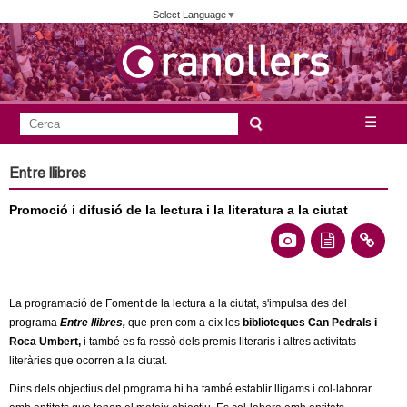
Vés
Select Language
▼
al
contingut
A
C
☰
F
e
j
o
r
Entre llibres
c
r
u
a
Promoció i difusió de la lectura i la literatura a la ciutat
m
n
u
l
t
a
La programació de Foment de la lectura a la ciutat, s'impulsa des del
a
r
programa
Entre llibres,
que pren com a eix les
biblioteques Can Pedrals i
i
Roca Umbert,
i també es fa ressò dels premis literaris i altres activitats
m
literàries que ocorren a la ciutat.
d
e
Dins dels objectius del programa hi ha també establir lligams i col·laborar
e