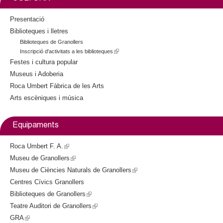
i
s
Presentació
e
Biblioteques i lletres
x
Biblioteques de Granollers
t
Inscripció d'activitats a les biblioteques
(
e
l
Festes i cultura popular
r
i
Museus i Adoberia
n
n
Roca Umbert Fàbrica de les Arts
k
a
Arts escèniques i música
i
l
s
)
e
Equipaments
x
t
Roca Umbert F. A.
(
e
r
Museu de Granollers
l
(
n
Museu de Ciències Naturals de Granollers
i
l
(
a
Centres Cívics Granollers
n
i
l
l
Biblioteques de Granollers
k
n
(
)
i
Teatre Auditori de Granollers
i
k
l
(
n
GRA
(
s
i
i
l
k