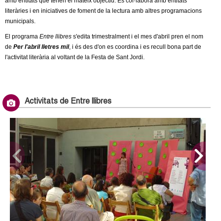
amb entitats que tenen el mateix objectiu. Es col·labora amb entitats
c
n
literàries i en iniciatives de foment de la lectura amb altres programacions
e
municipals.
t
r
El programa
Entre llibres
s'edita trimestralment i el mes d'abril pren el nom
c
de
Per l'abril lletres mil
, i és des d'on es coordina i es recull bona part de
d
l'activitat literària al voltant de la Festa de Sant Jordi.
a
e
G
Activitats de Entre llibres
r
a
n
o
l