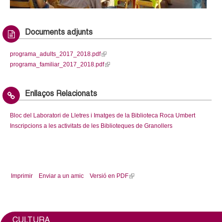
l
Marató de contes infantil
e
Documents adjunts
r
programa_adults_2017_2018.pdf
(
programa_familiar_2017_2018.pdf
l
(
s
i
l
n
i
Enllaços Relacionats
k
n
i
k
Bloc del Laboratori de Lletres i Imatges de la Biblioteca Roca Umbert
s
i
Inscripcions a les activitats de les Biblioteques de Granollers
e
s
x
e
t
x
e
t
r
e
Imprimir
Enviar a un amic
Versió en PDF
(
n
r
l
a
n
i
l
a
n
)
l
k
CULTURA
)